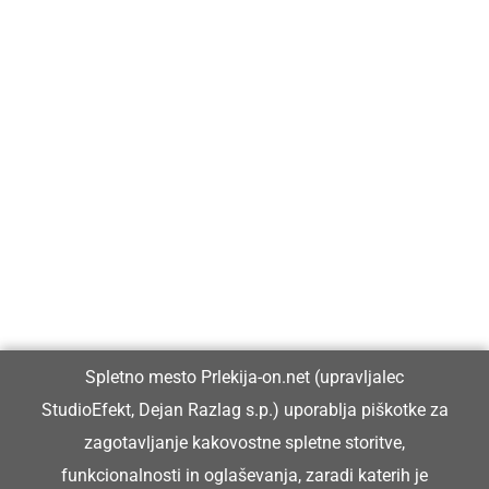
Prlekija-on.net je največji in najbolje obiskan spletni medij v
Prlekiji.
Vpisan je v razvid medijev, ki ga vodi Ministrstvo za kulturo
Republike Slovenije, pod zaporedno številko 1529.
Glavni in odgovorni urednik:
Spletno mesto Prlekija-on.net (upravljalec
Dejan Razlag
StudioEfekt, Dejan Razlag s.p.) uporablja piškotke za
info@prlekija-on.net
zagotavljanje kakovostne spletne storitve,
funkcionalnosti in oglaševanja, zaradi katerih je