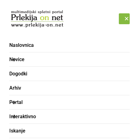
Prijava
NEDELJA, 9. AVGUST 2026
Naslovnica
Novice
Dogodki
Arhiv
ŠPORT
Portal
Ljutomerski karateisti
Interaktivno
nastopili na močnem
Iskanje
karate turnirju v