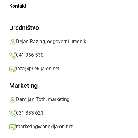
Kontakt
Slovenskih Konjicah
Uredništvo
Nuša Janžekovič je dosegla prvo mesto, Tija
Janžekovič drugo, Alen Janžekovič pa tretje
Dejan Razlag, odgovorni urednik
Prlekija-on.net,
nedelja, 26. januar 2020 ob 13:02
041 956 530
info@prlekija-on.net
»
Izberite
Prlekijo
kot svoj prednostni vir na Googlu
Marketing
Damijan Toth, marketing
031 333 621
marketing@prlekija-on.net