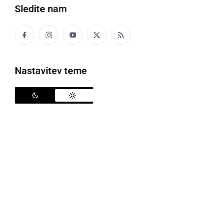
Sledite nam
Ljutomerski karateisti v Slovenskih Konjicah
Nastavitev teme
V soboto, 25. januarja, je v Slovenskih Konjicah
potekal močan mednarodni karate turnir Pokal
Konjiškega konja - Horse cup 2020. Za medalje se je
borilo 508 tekmovalcev iz 86 klubov in devetih držav.
Ljutomerski klub so zdesetkale bolezni, zato so
oranžne barve uspešno zastopali
Nuša Janžekovič
,
kumite deklice +40kg,
Hannah V. Rauter
, kumite
deklice +40kg,
Tija janžekovič
, kumite ml. kadetinje