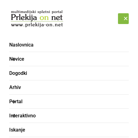
Prijava
SOBOTA, 8. AVGUST 2026
Naslovnica
Novice
Dogodki
Arhiv
ČRNA KRONIKA
Portal
Med velikonočnimi
Interaktivno
prazniki reševali kravo,
Iskanje
ki se je skotalila v