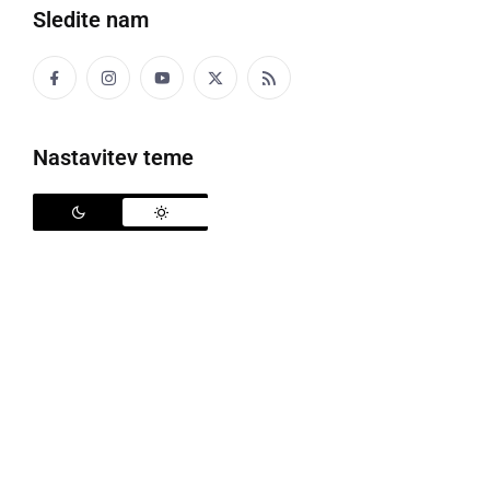
Sledite nam
Nastavitev teme
Kravo jim je uspelo živo spraviti nazaj v hlev, foto: PGD Leskovec
Na velikonočno soboto in nedeljo so gasilci PGD
Ledkovec imeli dvodnevno intervencijo, ko so v
Velikem Okiču v Halozah, reševali kravo, ki se je
skotalila v prepad. Za tehnično reševanje so bili
aktivirani v soboto ob 19.16, izredno zahtevno in
težko intervencijo pa so zaključili naslednji dan, na
velikonočno nedeljo.