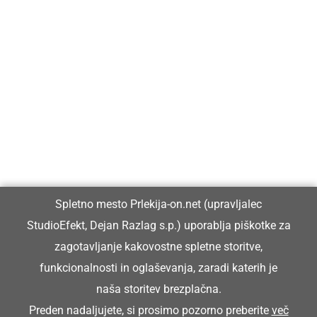
Prlekija-on.net je največji in najbolje obiskan spletni medij v
Prlekiji.
Vpisan je v razvid medijev, ki ga vodi Ministrstvo za kulturo
Republike Slovenije, pod zaporedno številko 1529.
Glavni in odgovorni urednik:
Spletno mesto Prlekija-on.net (upravljalec
Dejan Razlag
StudioEfekt, Dejan Razlag s.p.) uporablja piškotke za
info@prlekija-on.net
zagotavljanje kakovostne spletne storitve,
funkcionalnosti in oglaševanja, zaradi katerih je
naša storitev brezplačna.
Preden nadaljujete, si prosimo pozorno preberite
več