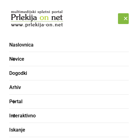
Prijava
PETEK, 7. AVGUST 2026
Naslovnica
intervencija
Novice
Dogodki
Arhiv
Portal
Interaktivno
Iskanje
ČRNA KRONIKA