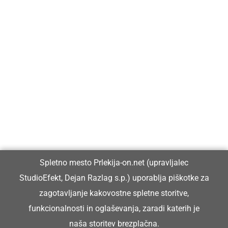
Prlekija-on.net je največji in najbolje obiskan spletni medij v
Prlekiji.
Vpisan je v razvid medijev, ki ga vodi Ministrstvo za kulturo
Republike Slovenije, pod zaporedno številko 1529.
Glavni in odgovorni urednik:
Spletno mesto Prlekija-on.net (upravljalec
Dejan Razlag
StudioEfekt, Dejan Razlag s.p.) uporablja piškotke za
info@prlekija-on.net
zagotavljanje kakovostne spletne storitve,
funkcionalnosti in oglaševanja, zaradi katerih je
naša storitev brezplačna.