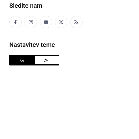
sreda, 15. julij 2026 ob 16:20
Sledite nam
ČRNA KRONIKA
Nastavitev teme
Na območju Ljutomera prišlo do požara
torek, 14. julij 2026 ob 18:48
ČRNA KRONIKA
Razsut beton onesnažil pet kilometrov
cestišča
petek, 10. julij 2026 ob 13:00