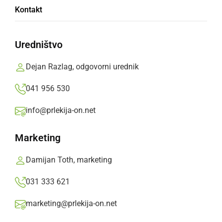
Zagorelo je v naravi
Kontakt
četrtek, 6. avgust 2026 ob 16:19
Uredništvo
Dejan Razlag, odgovorni urednik
041 956 530
ČRNA KRONIKA
V stanovanju našli preminulo osebo
info@prlekija-on.net
sobota, 25. julij 2026 ob 15:22
Marketing
Damijan Toth, marketing
031 333 621
ČRNA KRONIKA
marketing@prlekija-on.net
V prometni nesreči trčila tri osebna vozila