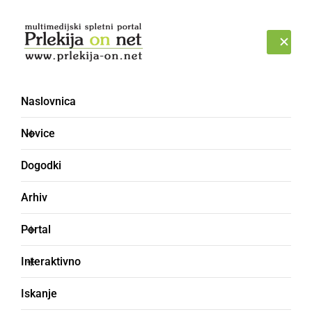
Prijava
PETEK, 7. AVGUST 2026
Naslovnica
Novice
Dogodki
Arhiv
GOSPODARSTVO
Portal
Začeli s prodajo
Interaktivno
subvencioniranih
Iskanje
vozovnic dijakov za