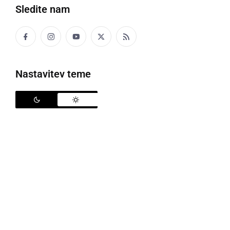
Sledite nam
Nastavitev teme
Ministrstvo za infrastrukturo zagotavlja tudi uporabo neizkoriščene
vrednosti vozovnic
V začetku tega tedna so na prodajnih mestih začeli
sprejemati vloge za subvencionirano vozovnico. Na
prodajnih mestih bo možen tudi nakup
subvencioniranih vozovnic. Da bi zmanjšali možnost
okužb s COVID-19, na Ministrstvu za infrastrukturo