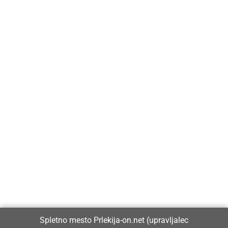
Prlekija-on.net je največji in najbolje obiskan spletni medij v
Prlekiji.
Vpisan je v razvid medijev, ki ga vodi Ministrstvo za kulturo
Republike Slovenije, pod zaporedno številko 1529.
Glavni in odgovorni urednik:
Spletno mesto Prlekija-on.net (upravljalec
Dejan Razlag