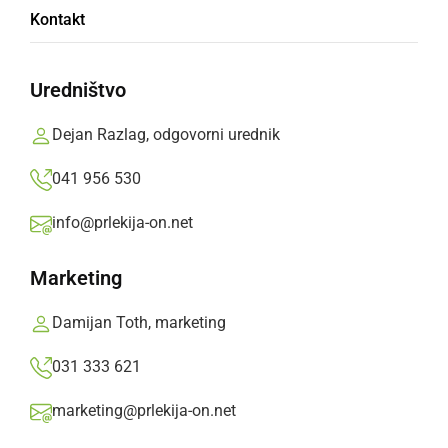
Kontakt
novo šolsko leto
Uredništvo
Ministrstvo za infrastrukturo zagotavlja
uporabo neizkoriščene vrednosti vozovnic
Dejan Razlag, odgovorni urednik
vsem, ki jih zaradi prepovedi delovanja
041 956 530
javnega potniškega prometa v času
koronavirusa niso mogli uporabljati.
info@prlekija-on.net
Prlekija-on.net,
četrtek, 27. avgust 2020 ob 08:24
Marketing
Damijan Toth, marketing
»
Izberite
Prlekijo
kot svoj prednostni vir na Googlu
031 333 621
marketing@prlekija-on.net