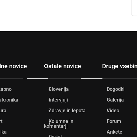
lne novice
Ostale novice
Druge vsebi
žabno
Slovenija
Dogodki
 kronika
Intervjuji
Galerija
ura
Zdravje in lepota
Video
rt
Kolumne in
Forum
komentarji
tika
Ankete
Portal