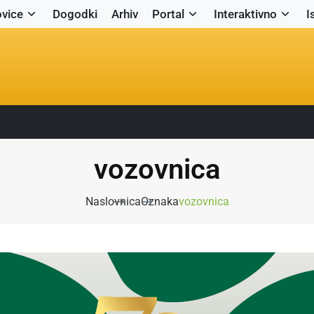
vice
Dogodki
Arhiv
Portal
Interaktivno
I
vozovnica
Naslovnica
Oznaka
vozovnica