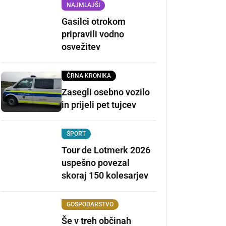
NAJMLAJŠI
Gasilci otrokom
pripravili vodno
osvežitev
ČRNA KRONIKA
Zasegli osebno vozilo
in prijeli pet tujcev
ŠPORT
Tour de Lotmerk 2026
uspešno povezal
skoraj 150 kolesarjev
GOSPODARSTVO
Še v treh občinah