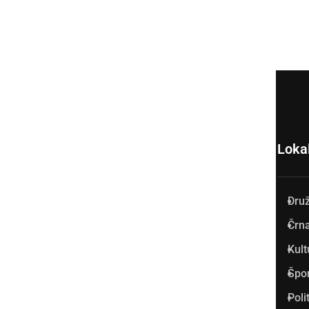
Loka
Dru
Prlekija-on.net je največji in
Črna
najbolje obiskan spletni medij
Kult
v Prlekiji.
Špo
Vpisan je v razvid medijev, ki
Poli