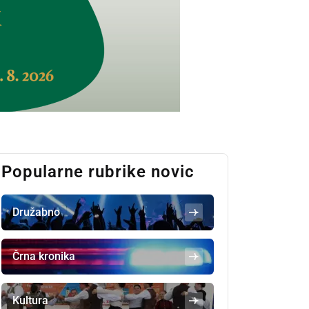
Popularne rubrike novic
Družabno
Črna kronika
Kultura