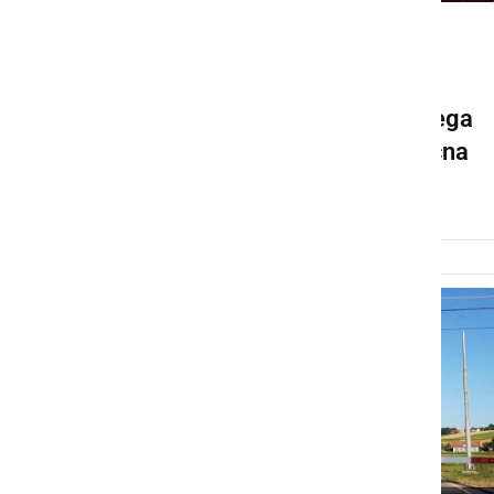
GOSPODARSTVO
Na martinovo bo uporaba
medkrajevnega avtobusnega
prevoza potnikov brezplačna
sreda, 8. november 2023 ob 14:54