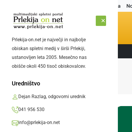
Naslovnica
No
Prlekija-on.net je največji in najbolje
obiskan spletni medij v širši Prlekiji,
Sledite nam:
ČETRTEK, 6. AVGUST 2026
ustanovljen leta 2005. Mesečno nas
obišče okoli 450 tisoč obiskovalcev.
Uredništvo
Dejan Razlag, odgovorni urednik
041 956 530
info@prlekija-on.net