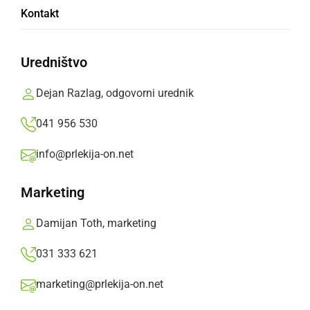
Kontakt
prevoz
Uredništvo
Avtobusni prevozniki bodo na ta dneva
potnikom izdali enkratno vozovnico s ceno 0
Dejan Razlag, odgovorni urednik
evra.
041 956 530
Prlekija-on.net,
sreda, 1. november 2023 ob 09:49
info@prlekija-on.net
»
Izberite
Prlekijo
kot svoj prednostni vir na Googlu
Marketing
Damijan Toth, marketing
031 333 621
marketing@prlekija-on.net