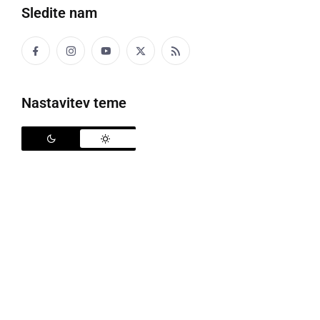
Sledite nam
Nastavitev teme
Prevozi bodo brezplačni
Na praznična dneva, v sredo, 1. novembra 2023 (dan
spomina na mrtve), in v soboto, 11. novembra 2023
(martinovo), bo uporaba medkrajevnega
avtobusnega prevoza potnikov brezplačna.
Avtobusni prevozniki bodo na ta dneva potnikom
izdali enkratno vozovnico s ceno 0 evra. Imetniki
terminskih vozovnic pa se ob vstopu v vozilo