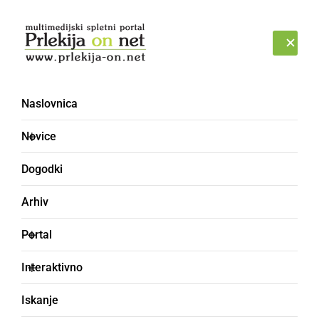
Prijava
NEDELJA, 9. AVGUST 2026
Naslovnica
Novice
Dogodki
Arhiv
GOSPODARSTVO
Portal
Prvega novembra in na
Interaktivno
martinovo brezplačen
Iskanje
medkrajevni avtobusni