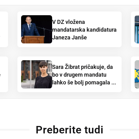
V DZ vložena
mandatarska kandidatura
?
Janeza Janše
Sara Žibrat pričakuje, da
e
bo v drugem mandatu
lahko še bolj pomagala ...
Preberite tudi