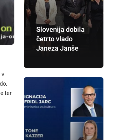
Slovenija dobila
četrto vlado
Janeza Janše
 v
do,
e ter