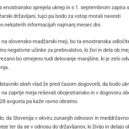
a enostransko sprejela ukrep in s 1. septembrom zapira 
arski državljani, tujci pa bodo za vstop morali navesti
po nekaterih informacijah najmanj mesec dni.
jo na slovensko-madžarski meji, bo ta enostranska odločit
no negativne učinke za prebivalstvo, ki živi in dela ob mej
ezano bo omejeno tudi delovanje manjšine, ki je zelo od
enja.
dstavniki obeh vlad že pred časom dogovorili, da bodo uk
ne na zaprtje meja reševali obojestransko in v dogovoru o
 28 avgusta pa kaže ravno obratno.
, da Slovenija v okviru zunanjih odnosov in meddržavno
eje ter da se v odnosu do državljanov, ki živijo in delajo o