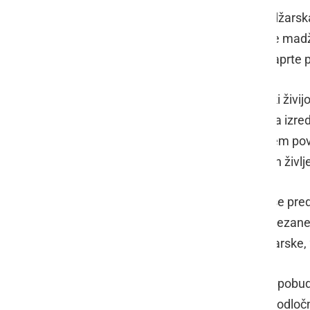
Kot je javno znano je Republika Madžarsk
meje, tako smejo v državo vstopiti le madž
utemeljen razlog, meje bodo tako zaprte 
Glede na odzive naših državljanov, ki živi
zaprtju meja za tuje državljane imela izred
tudi na samo obmejno življenje. S tem pov
od matične države na vseh področjih življ
Po meni znanih informacijah naj bi se pre
za zajezitev širjenja korona virusa, veza
držav, ravno zadnja odločitev Madžarske,
Zato na podlagi navedenega dajem pobudo
sodelovanje, svoje interese uveljavi odločn