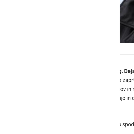
Dejan Židan
Poslanec Socialnih demokratov
mag. Dej
zvezi z enostransko odločitvijo glede zap
da Slovenija v okviru zunanjih odnosov in
da se v odnosu do državljanov, ki živijo 
recipročnost glede prehodov meje.
Celotno besedilo pobude objavljamo spod