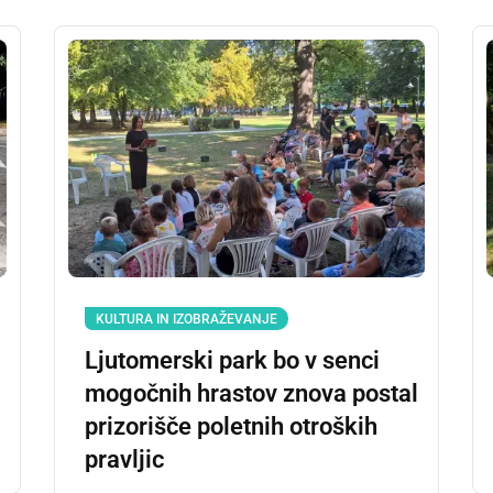
KULTURA IN IZOBRAŽEVANJE
Ljutomerski park bo v senci
mogočnih hrastov znova postal
prizorišče poletnih otroških
pravljic