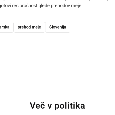
tovi recipročnost glede prehodov meje.
arska
prehod meje
Slovenija
dly
Več v politika