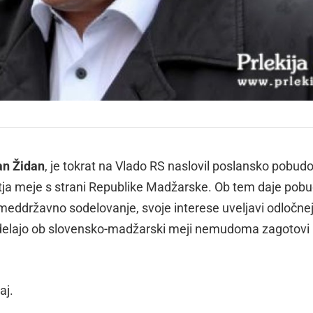
an Židan
, je tokrat na Vlado RS naslovil poslansko pobudo
rtja meje s strani Republike Madžarske. Ob tem daje pobu
 meddržavno sodelovanje, svoje interese uveljavi odločnej
in delajo ob slovensko-madžarski meji nemudoma zagotovi
aj.