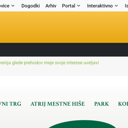
vice
Dogodki
Arhiv
Portal
Interaktivno
I
enija glede prehodov meje svoje interese uveljavi