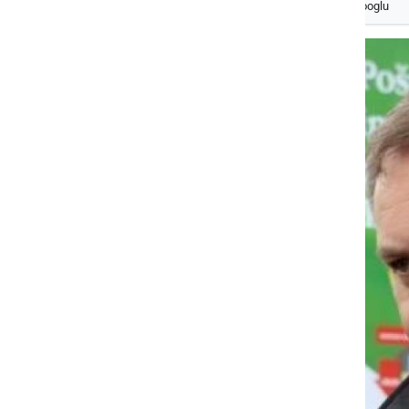
Izberite
Prlekijo
kot svoj prednostni vir na Googlu