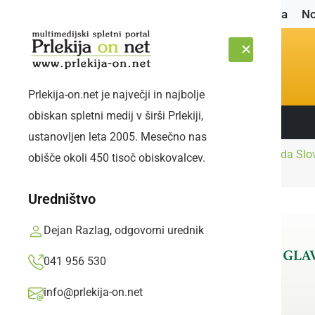
Naslovnica
No
Prlekija-on.net je največji in najbolje
obiskan spletni medij v širši Prlekiji,
Sledite nam:
PETEK, 7. AVGUST 2026
ustanovljen leta 2005. Mesečno nas
Židan podal pobudo, da Slov
obišče okoli 450 tisoč obiskovalcev.
Naslovnica
Politika
odločneje
Uredništvo
Dejan Razlag, odgovorni urednik
041 956 530
info@prlekija-on.net