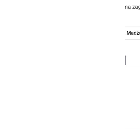
slovensko-madžarski meji nemudoma zago
Dejan Židan
pobuda
meja
Madž
Deli
Facebook
X
Messenger
WhatsApp
Copy
PrintFrien
Email
Link