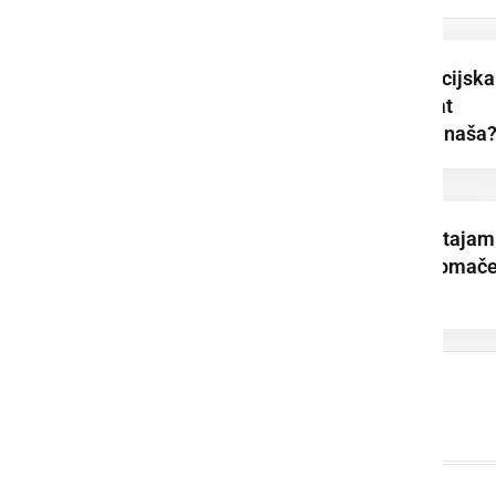
Podpisana je koalicijska
pogodba za mandat
2026–2030. Kaj prinaša
Dominik Štrakl: Ostajam
aktiven in vpet v domač
okolje. To ni ...