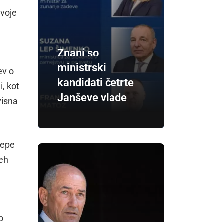
svoje
Znani so
ministrski
ev o
kandidati četrte
i, kot
Janševe vlade
visna
repe
beh
b