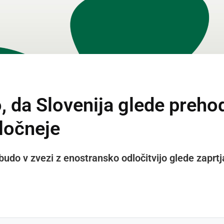
, da Slovenija glede preho
dločneje
udo v zvezi z enostransko odločitvijo glede zaprtj