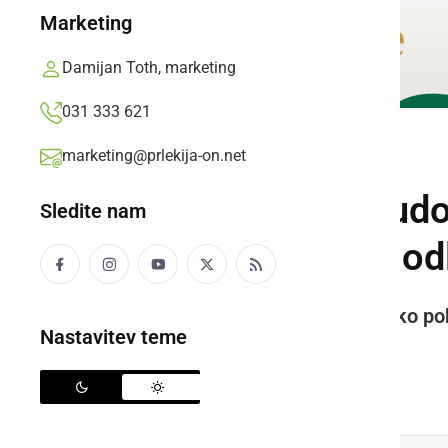
Marketing
Damijan Toth, marketing
031 333 621
marketing@prlekija-on.net
POLITIKA
Židan podal pobudo
Sledite nam
interese uveljavi o
Na Vlado RS je naslovil poslansko pob
Nastavitev teme
Madžarske.
Prlekija-on.net,
torek, 1. september 2020 ob 19:58