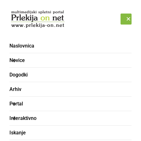
Prijava
PETEK, 7. AVGUST 2026
Naslovnica
Novice
Dogodki
Arhiv
ČRNA KRONIKA
Portal
Policijska ura: Mesto
Interaktivno
prazno že pred osmo
Iskanje
uro zvečer