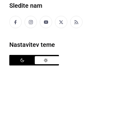
Sledite nam
Prazno mesto Ljutomer
Nastavitev teme
Vlada je pred dnevi izdala Odlok o začasni delni
omejitvi gibanja ljudi in omejitvi oziroma prepovedi
zbiranja ljudi zaradi preprečevanja okužb s SARS-
CoV-2, s katerim se je zaradi preprečitve širjenja
nalezljive bolezni COVID-19 začasno omejilo oziroma
prepovedalo zbiranje več kot šest ljudi v Republiki
Sloveniji, začasno se je omejilo prehajanje med
statističnimi regijami, omejilo pa se je tudi gibanje
ljudi med 21. in 6. uro.