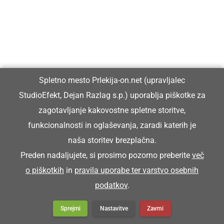
Spletno mesto Prlekija-on.net (upravljalec
StudioEfekt, Dejan Razlag s.p.) uporablja piškotke za
zagotavljanje kakovostne spletne storitve,
funkcionalnosti in oglaševanja, zaradi katerih je
GOSPODARSTVO
naša storitev brezplačna.
Podpisana pogodba za začetek ene
Preden nadaljujete, si prosimo pozorno preberite
več
največjih infrastrukturnih investicij v občini
o piškotkih
in
pravila uporabe ter varstvo osebnih
Ljutomer
podatkov
.
Sprejmi
Nastavitve
Zavrni