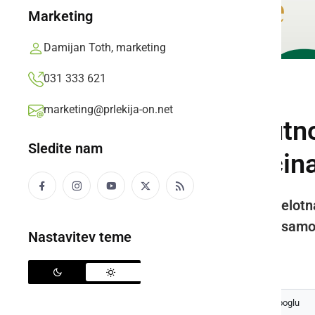
Marketing
Damijan Toth, marketing
031 333 621
SLOVENIJA
marketing@prlekija-on.net
COVID-19: Trenutno
Sledite nam
samo še ena občina
V zadnjih 14 dneh je praktično celotn
Brez zaznane okužbe pa ostaja samo
Nastavitev teme
Prlekija-on.net,
sreda, 21. oktober 2020 ob 16:03
Izberite
Prlekijo
kot svoj prednostni vir na Googlu