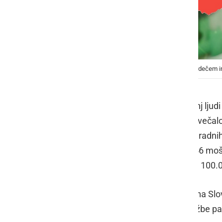
V zadnjih 14 dneh je praktično celotna Slovenija v rdečem in
V zadnjih tednih se je število testiranj lj
koronavirusno bolezen Covid-19, povečalo.
torka, 20. oktobra do polnoči, je po uradni
pozitivnih testov je bilo 15.983 (7.546 mo
okužb. Število potrjenih primerov na 100.
V zadnjih 14 dneh je praktično celotna Slov
vsaj ena okužba. Brez zaznane okužbe pa o