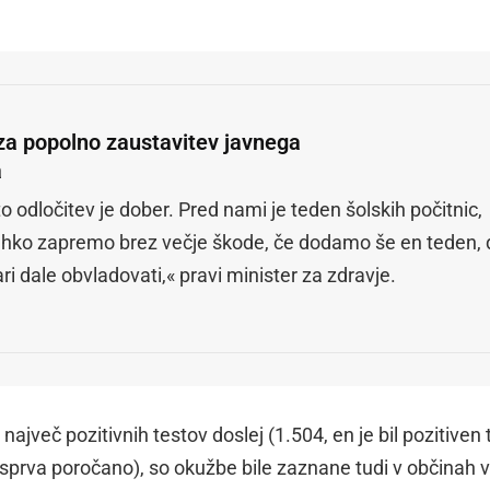
za popolno zaustavitev javnega
a
o odločitev je dober. Pred nami je teden šolskih počitnic,
ahko zapremo brez večje škode, če dodamo še en teden, 
ari dale obvladovati,« pravi minister za zdravje.
 največ pozitivnih testov doslej (1.504, en je bil pozitiven 
ilo sprva poročano), so okužbe bile zaznane tudi v občinah v