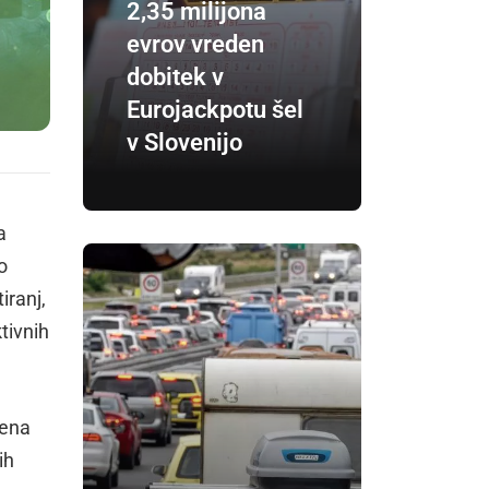
2,35 milijona
evrov vreden
dobitek v
Eurojackpotu šel
v Slovenijo
a
o
iranj,
tivnih
jena
ih