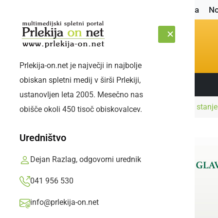
Naslovnica
No
Prlekija-on.net je največji in najbolje
obiskan spletni medij v širši Prlekiji,
Sledite nam:
PETEK, 7. AVGUST 2026
ustanovljen leta 2005. Mesečno nas
Naslovnica
Slovenija
COVID-19: Trenutno stanje
obišče okoli 450 tisoč obiskovalcev.
Uredništvo
Dejan Razlag, odgovorni urednik
041 956 530
info@prlekija-on.net