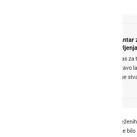
goricah.
Gantar 
življenj
»Čas za t
državo l
bi se stv
V torek, 20. oktobra, ko je bilo zabeleženih
tujini, umrlo pa je 10 oseb, ne 8, kot je b