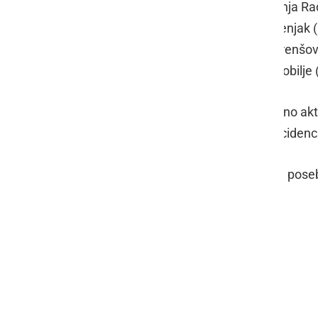
okolici: Ljutomer (7), Ormož (4), Gornja Ra
Sveti Tomaž (1), Radenci (1), Cerkvenjak (
Moravske Toplice (6), Beltinci (5), Črenšov
(2), Gornji Petrovci (1), Šalovci (1), Kobilje
V pomurski statistični regiji je trenutno a
je aktivnih 866 okužb (14-dnevna incidenc
Aktualno stanje lahko spremljate na pose
samodejno posodabljajo.