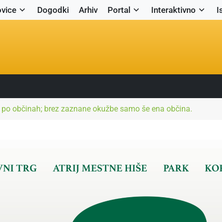
vice
Dogodki
Arhiv
Portal
Interaktivno
I
 po občinah; brez zaznane okužbe samo še ena občina.