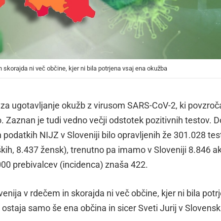
 skorajda ni več občine, kjer ni bila potrjena vsaj ena okužba
udi za ugotavljanje okužb z virusom SARS-CoV-2, ki povzroč
 Zaznan je tudi vedno večji odstotek pozitivnih testov. D
h podatkih NIJZ v Sloveniji bilo opravljenih že 301.028 test
ških, 8.437 žensk), trenutno pa imamo v Sloveniji 8.846 ak
000 prebivalcev (incidenca) znaša 422.
enija v rdečem in skorajda ni več občine, kjer ni bila potr
staja samo še ena občina in sicer Sveti Jurij v Slovensk