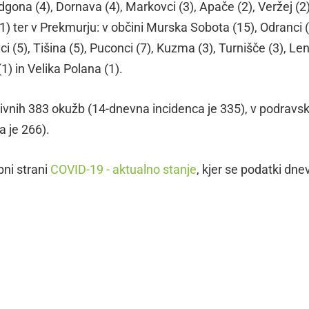
dgona (4), Dornava (4), Markovci (3), Apače (2), Veržej (2)
1) ter v Prekmurju: v občini Murska Sobota (15), Odranci (
ci (5), Tišina (5), Puconci (7), Kuzma (3), Turnišče (3), L
 (1) in Velika Polana (1).
ktivnih 383 okužb (14-dnevna incidenca je 335), v podravsk
a je 266).
bni strani
COVID-19 - aktualno stanje
, kjer se podatki dne