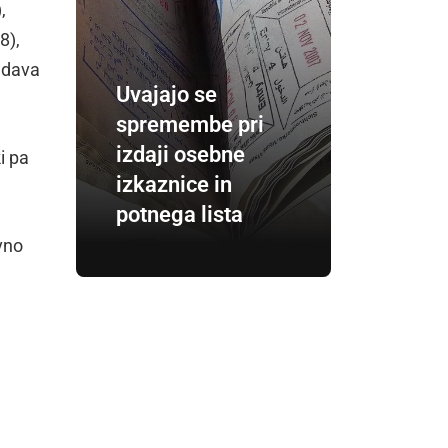
,
8),
endava
Uvajajo se
spremembe pri
izdaji osebne
i pa
izkaznice in
potnega lista
vno