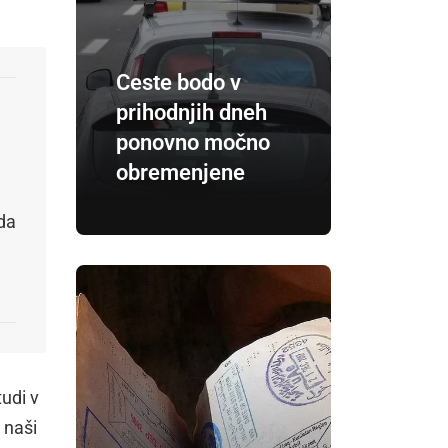
Ceste bodo v
prihodnjih dneh
ponovno močno
obremenjene
da
tudi v
 naši