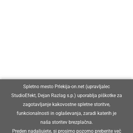
Prlekija-on.net je največji in najbolje obiskan spletni medij v
Prlekiji.
Vpisan je v razvid medijev, ki ga vodi Ministrstvo za kulturo
Republike Slovenije, pod zaporedno številko 1529.
Glavni in odgovorni urednik:
Spletno mesto Prlekija-on.net (upravljalec
Dejan Razlag
StudioEfekt, Dejan Razlag s.p.) uporablja piškotke za
info@prlekija-on.net
zagotavljanje kakovostne spletne storitve,
funkcionalnosti in oglaševanja, zaradi katerih je
naša storitev brezplačna.
Preden nadaljujete, si prosimo pozorno preberite
več