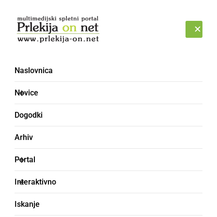
Prijava
PETEK, 7. AVGUST 2026
Naslovnica
epidemija
Novice
Dogodki
Arhiv
Portal
Interaktivno
Iskanje
GOSPODARSTVO