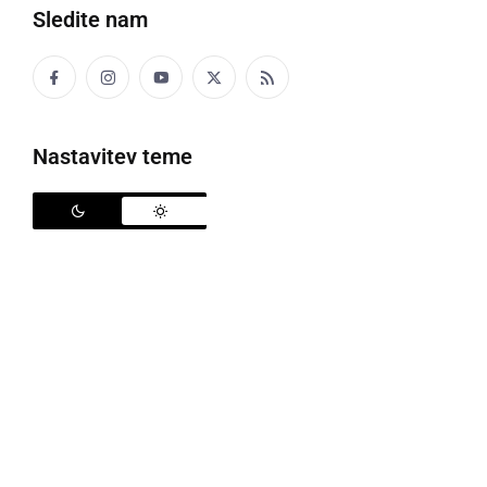
Sledite nam
Nastavitev teme
KOLUMNE IN KOMENTARJI
Tudi to bo minilo
nedelja, 22. november 2020 ob 08:41