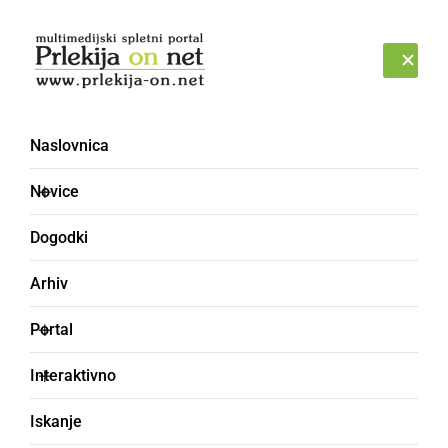
Prijava
PONEDELJEK, 10. AVGUST 2026
Naslovnica
epidemija [3]
Novice
Dogodki
Arhiv
Portal
Interaktivno
Iskanje