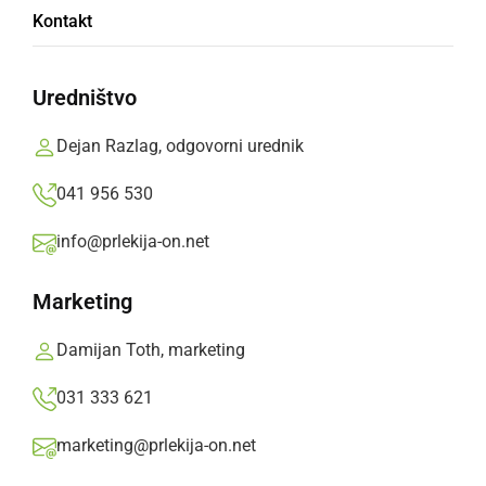
Kontakt
Uredništvo
Dejan Razlag, odgovorni urednik
GOSPODARSTVO
Avtopralnica ostaja zaprta, razen za pravne
041 956 530
osebe, ki v tem času obratujejo
info@prlekija-on.net
nedelja, 29. november 2020 ob 18:50
Marketing
Damijan Toth, marketing
031 333 621
marketing@prlekija-on.net