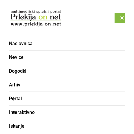
Prijava
PETEK, 7. AVGUST 2026
Naslovnica
Novice
Dogodki
Arhiv
SLOVENIJA
Portal
Beovićeva: Okuženih
Interaktivno
okoli en odstotek vseh
Iskanje
prebivalcev države