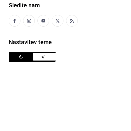
Sledite nam
Nastavitev teme
Bojana Beović, foto: Urad vlade za komuniciranje/zajem zaslona
Vodja strokovne skupine za zajezitev in
obvladovanje epidemije Covid-19 pri Ministrstvu za
zdravje
Bojana Beović
je predstavila podatek, da je
okuženih okoli en odstotek vseh prebivalcev države,
preračunano 20.000 oseb, kar je več kot uradno
7.103 aktivnih primerov.