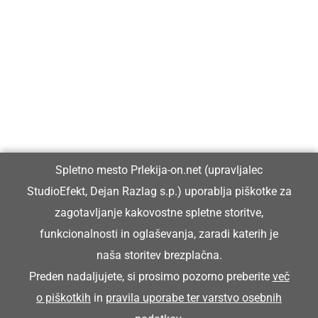
Prlekija-on.net je največji in najbolje obiskan spletni medij v
Prlekiji.
Vpisan je v razvid medijev, ki ga vodi Ministrstvo za kulturo
Republike Slovenije, pod zaporedno številko 1529.
Glavni in odgovorni urednik:
Spletno mesto Prlekija-on.net (upravljalec
Dejan Razlag
StudioEfekt, Dejan Razlag s.p.) uporablja piškotke za
info@prlekija-on.net
zagotavljanje kakovostne spletne storitve,
funkcionalnosti in oglaševanja, zaradi katerih je
naša storitev brezplačna.
Preden nadaljujete, si prosimo pozorno preberite
več
o piškotkih
in
pravila uporabe ter varstvo osebnih
© Prlekija-on.net | 2005 - 2026 | Vse pravice pridržane |