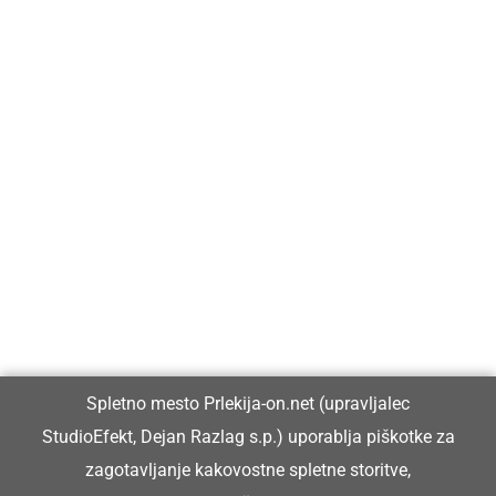
Prlekija-on.net je največji in najbolje obiskan spletni medij v
Prlekiji.
Vpisan je v razvid medijev, ki ga vodi Ministrstvo za kulturo
Republike Slovenije, pod zaporedno številko 1529.
Glavni in odgovorni urednik:
Spletno mesto Prlekija-on.net (upravljalec
Dejan Razlag
StudioEfekt, Dejan Razlag s.p.) uporablja piškotke za
info@prlekija-on.net
zagotavljanje kakovostne spletne storitve,