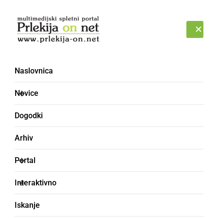
Prijava
ČETRTEK, 6. AVGUST 2026
Naslovnica
Novice
Dogodki
Arhiv
SLOVENIJA
Portal
Ceste bodo v prihodnjih
Interaktivno
dneh ponovno močno
Iskanje
obremenjene