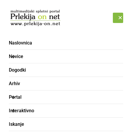
Prijava
SOBOTA, 8. AVGUST 2026
Naslovnica
gneča
Novice
Dogodki
Arhiv
Portal
Interaktivno
Iskanje
GOSPODARSTVO