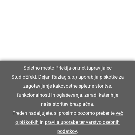
Prlekija-on.net je največji in najbolje obiskan spletni medij v
Prlekiji.
Vpisan je v razvid medijev, ki ga vodi Ministrstvo za kulturo
Republike Slovenije, pod zaporedno številko 1529.
Glavni in odgovorni urednik:
Spletno mesto Prlekija-on.net (upravljalec
Dejan Razlag
StudioEfekt, Dejan Razlag s.p.) uporablja piškotke za
info@prlekija-on.net
zagotavljanje kakovostne spletne storitve,
funkcionalnosti in oglaševanja, zaradi katerih je
naša storitev brezplačna.
Preden nadaljujete, si prosimo pozorno preberite
več
o piškotkih
in
pravila uporabe ter varstvo osebnih
© Prlekija-on.net | 2005 - 2026 | Vse pravice pridržane |
podatkov
.