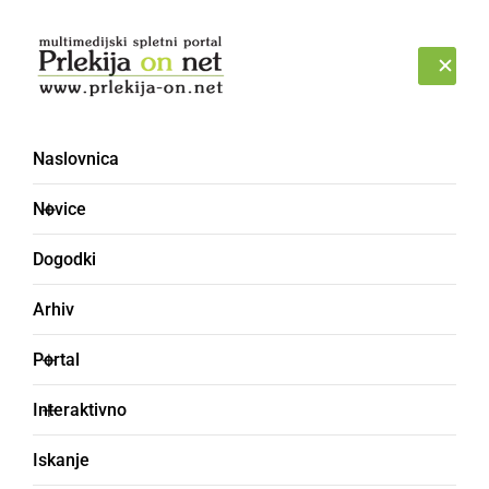
Prijava
NEDELJA, 9. AVGUST 2026
Naslovnica
Novice
Dogodki
Arhiv
SLOVENIJA
Portal
Prvič v Sloveniji:
Interaktivno
McDonald’s gostom
Iskanje
omogoča ustvarjanje