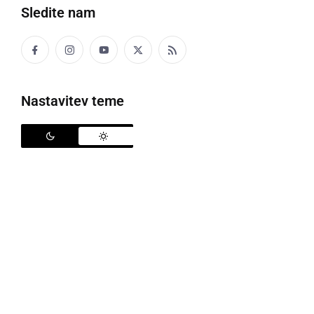
Sledite nam
McDonald’s gostom omogoča ustvarjanje lastnih burgerjev.
Nastavitev teme
McDonald’s
je te dni premierno predstavil
Mekathon
kot
prvi burger natečaj
v Sloveniji, v katerem imajo
glavno vlogo gostje njihovih restavracij. Projekt
ljubiteljem burgerjev omogoča, da na spletni
platformi
Mekathon
ustvarijo svojo edinstveno
kombinacijo sestavin, burgerju nadenejo inovativno
ime ter tako pokažejo svojo ustvarjalnost in se
potegujejo za priložnost, da prav njihov izdelek
postane del ponudbe v restavracijah McDonald’s po