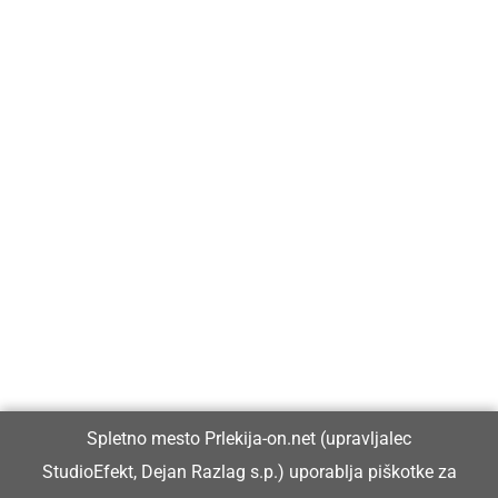
Prlekija-on.net je največji in najbolje obiskan spletni medij v
Prlekiji.
Vpisan je v razvid medijev, ki ga vodi Ministrstvo za kulturo
Republike Slovenije, pod zaporedno številko 1529.
Glavni in odgovorni urednik:
Spletno mesto Prlekija-on.net (upravljalec
Dejan Razlag
StudioEfekt, Dejan Razlag s.p.) uporablja piškotke za
info@prlekija-on.net