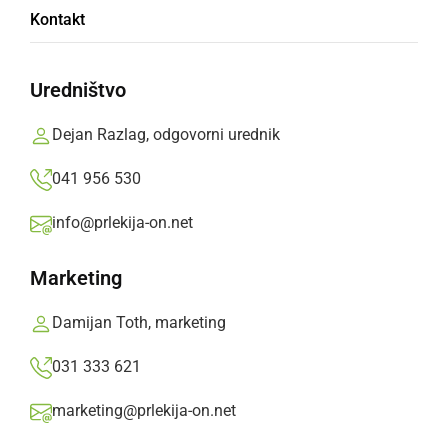
Kontakt
lastnih burgerjev
Uredništvo
V natečaju »Mekathon« lahko ljubitelji
ustvarijo svoj burger in se potegujejo za
Dejan Razlag, odgovorni urednik
možnost, da se prav njihov uvrsti na meni
041 956 530
restavraciji.
info@prlekija-on.net
Prlekija-on.net,
sreda, 14. januar 2026 ob 16:42
Marketing
»
Izberite
Prlekijo
kot svoj prednostni vir na Googlu
Damijan Toth, marketing
031 333 621
marketing@prlekija-on.net