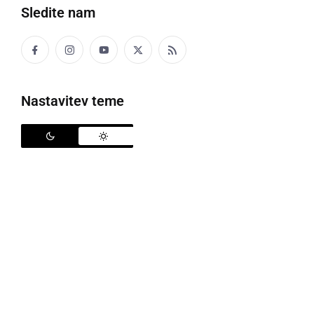
Sledite nam
Nastavitev teme
Trgovine z oblačili in obutvijo ostajajo zaprta
Na današnji seji vladnega odbora za gospodarstvo je
Vlada RS sprejela Odlok o začasni prepovedi
ponujanja in prodajanja blaga in storitev potrošnikom
v Republiki Sloveniji, ki začne veljati 7. januarja 2021
in bo veljal do vključno 13. januarja 2021.