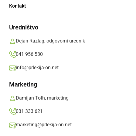
Kontakt
blaga in storitev
Uredništvo
Odlok, s katerim se začasno prepoveduje
ponujanje in prodajanje blaga in storitev
Dejan Razlag, odgovorni urednik
neposredno potrošnikom z nekaterimi
041 956 530
izjemami, začne veljati 7. januarja 2021 in bo
veljal do vključno 13. januarja 2021.
info@prlekija-on.net
Prlekija-on.net,
torek, 5. januar 2021 ob 19:27
Marketing
Damijan Toth, marketing
»
Izberite
Prlekijo
kot svoj prednostni vir na Googlu
031 333 621
marketing@prlekija-on.net