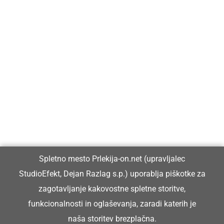
Prlekija-on.net je največji in najbolje obiskan spletni medij v
Prlekiji.
Vpisan je v razvid medijev, ki ga vodi Ministrstvo za kulturo
Republike Slovenije, pod zaporedno številko 1529.
Glavni in odgovorni urednik:
Spletno mesto Prlekija-on.net (upravljalec
Dejan Razlag
StudioEfekt, Dejan Razlag s.p.) uporablja piškotke za
info@prlekija-on.net
zagotavljanje kakovostne spletne storitve,
funkcionalnosti in oglaševanja, zaradi katerih je
naša storitev brezplačna.