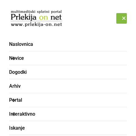
Prijava
PETEK, 7. AVGUST 2026
Naslovnica
Novice
Dogodki
Arhiv
SLOVENIJA
Portal
Vlada sprejela nov odlok
Interaktivno
o začasni prepovedi
Iskanje
ponujanja in prodajanja