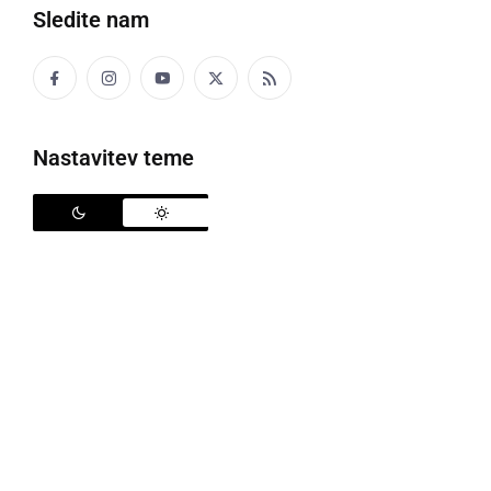
Sledite nam
Nastavitev teme
Vozilo je zapeljalo čez travnik v bližnji gozd
Policisti Policijske postaje Ormož so v ponedeljek,
26. oktobra, obravnavali naslednje pomembnejše
dogodke. Ob 7:01 uri so bili obveščeni o prometni
nesreči I. kategorije na parkirišču v naselju Gorišnica.
Udeležencema je bilo izdano obvestilo o odstopu od
ogleda kraja prometne nesreče.
Ob 9:21 uri jih je psihiater iz ormoške psihiatrične