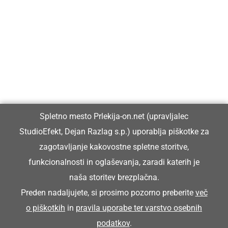
Prlekija-on.net je največji in najbolje obiskan spletni medij v
Prlekiji.
Vpisan je v razvid medijev, ki ga vodi Ministrstvo za kulturo
Republike Slovenije, pod zaporedno številko 1529.
Glavni in odgovorni urednik:
Spletno mesto Prlekija-on.net (upravljalec
Dejan Razlag
StudioEfekt, Dejan Razlag s.p.) uporablja piškotke za
info@prlekija-on.net
zagotavljanje kakovostne spletne storitve,
funkcionalnosti in oglaševanja, zaradi katerih je
naša storitev brezplačna.
Preden nadaljujete, si prosimo pozorno preberite
več
o piškotkih
in
pravila uporabe ter varstvo osebnih
© Prlekija-on.net | 2005 - 2026 | Vse pravice pridržane |
podatkov
.