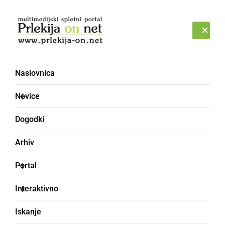
Prijava
PETEK, 7. AVGUST 2026
Naslovnica
Novice
Dogodki
Arhiv
ČRNA KRONIKA
Portal
Osebni avtomobil sam
Interaktivno
zapeljal vzvratno po
Iskanje
klancu navzdol, čez