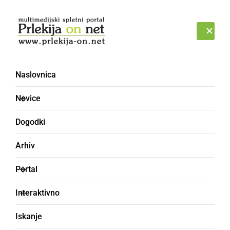
Prijava
SOBOTA, 8. AVGUST 2026
Naslovnica
gozd
Novice
Dogodki
Arhiv
Portal
Interaktivno
Iskanje
ČRNA KRONIKA