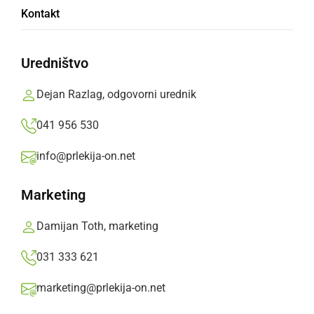
Kontakt
Cirkovce-Pince v Prlekiji
Uredništvo
Daljnovod Cirkovce-Pince bo potekal skozi
občine Kidričevo, Videm, Markovci, Gorišnica,
Dejan Razlag, odgovorni urednik
Ormož, Ljutomer, Beltinci, Črenšovci, Velika
041 956 530
Polana in Lendava. Dolg bo 80,5 kilometra in
bo imel 264 stebrov.
info@prlekija-on.net
Prlekija-on.net,
nedelja, 22. november 2020 ob 08:59
Marketing
Damijan Toth, marketing
»
Izberite
Prlekijo
kot svoj prednostni vir na Googlu
031 333 621
marketing@prlekija-on.net