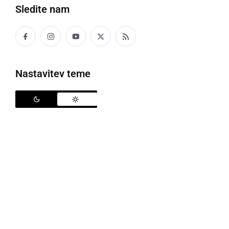
Sledite nam
Nastavitev teme
Gradnja daljnovoda Cirkovce-Pince v Prlekiji
V sredini letošnjega oktobra so s slovesnostjo v
Kidričevem odprli začetek izgradnje daljnovoda
Cirkovce-Pince, ki bo slovensko prenosno
elektroenergetsko omrežje povezal tudi z
madžarskim prenosnim elektroenergetskim
omrežjem. Gre za projekt, katerega priprava je