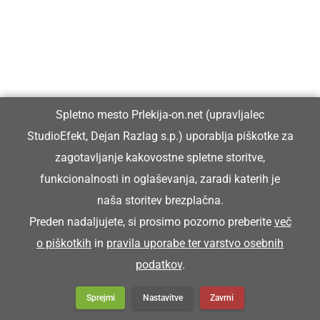
GOSPODARSTVO
Spletno mesto Prlekija-on.net (upravljalec
Obrtnik leta 2026 je Milan Horvat
StudioEfekt, Dejan Razlag s.p.) uporablja piškotke za
zagotavljanje kakovostne spletne storitve,
funkcionalnosti in oglaševanja, zaradi katerih je
naša storitev brezplačna.
DRUŽABNO
Preden nadaljujete, si prosimo pozorno preberite
več
Začetek prazničnega tedna v Ljutomeru v
o piškotkih
in
pravila uporabe ter varstvo osebnih
znamenju povezanosti in novih pridobitev
podatkov
.
Sprejmi
Nastavitve
Zavrni
NARAVA