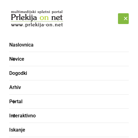
Prijava
SOBOTA, 8. AVGUST 2026
Naslovnica
Novice
Dogodki
Arhiv
GOSPODARSTVO
Portal
80,5 kilometra in 264
Interaktivno
stebrov: Tako poteka
Iskanje
gradnja daljnovoda