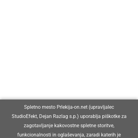
Prlekija-on.net je največji in najbolje obiskan spletni medij v
Prlekiji.
Vpisan je v razvid medijev, ki ga vodi Ministrstvo za kulturo
Republike Slovenije, pod zaporedno številko 1529.
Glavni in odgovorni urednik:
Spletno mesto Prlekija-on.net (upravljalec
Dejan Razlag
StudioEfekt, Dejan Razlag s.p.) uporablja piškotke za
info@prlekija-on.net
zagotavljanje kakovostne spletne storitve,
funkcionalnosti in oglaševanja, zaradi katerih je