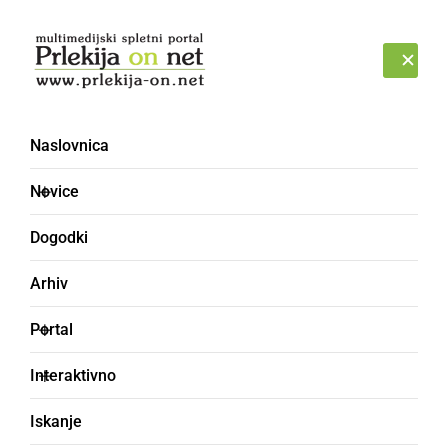
Prijava
NEDELJA, 9. AVGUST 2026
Naslovnica
Hrvaška
Novice
Dogodki
Arhiv
Portal
Interaktivno
Iskanje
KULTURA IN IZOBRAŽEVANJE