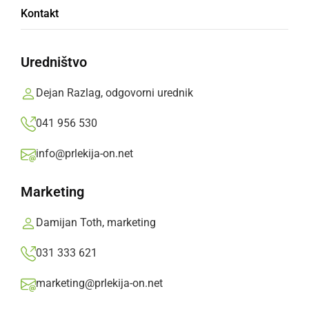
Kontakt
dvignile rampe
Uredništvo
Malo pred polnočjo se je župan Občine
Razkrižje, Stanko Ivanušič pridružil
Dejan Razlag, odgovorni urednik
policistoma, ki sta točno ob izteku leta 2022,
041 956 530
1.1.2023, dvignila rampi na mejnem prehodu
na Gibini.
info@prlekija-on.net
Prlekija-on.net,
nedelja, 1. januar 2023 ob 09:04
Marketing
Damijan Toth, marketing
»
Izberite
Prlekijo
kot svoj prednostni vir na Googlu
031 333 621
marketing@prlekija-on.net
Opolnoči so se med Slovenijo in Hrvaško dvignile rampe