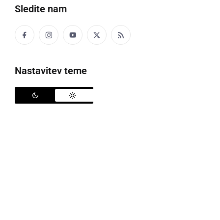
Sledite nam
Župan Občine Razkrižje,
Stanko Ivanušič
, se je
odločil, da bo minute ob prehodu iz starega, v novo
2023. leto, dočakal s slovenskim in hrvaškim
policistom, ki sta ta večer bila dežurna na Mejnem
Nastavitev teme
prehodu na Gibini. To sta bila policista
Jože Zamuda
na slovenski strani in
Saša Sović
na hrvaški strani.
"
Točno ob polnoči sta bila pripravljena vsak na eni
strani ceste in ob odštevanju zadnjih sekund, oba
hkrati, dvignila rampi. Nekoliko čustveno sta si segla v
roko, voščila ob novem letu, voščil sem jima tudi sam
in posnel ta dogodek
," je ob tem zapisal župan.
Kot še je zapisal, je to hkrati bilo slovo hrvaškega
policista od slovenskega kolega, saj se je s tem