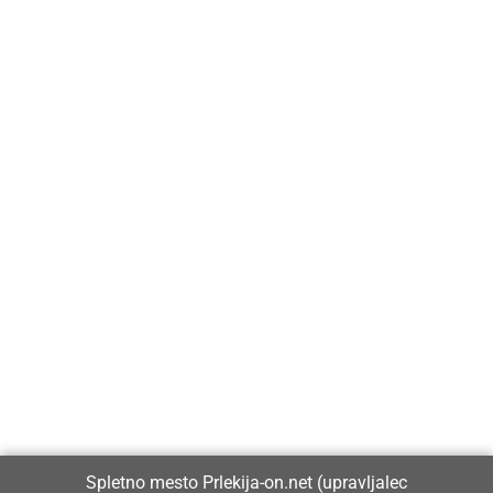
Prlekija-on.net je največji in najbolje obiskan spletni medij v
Prlekiji.
Vpisan je v razvid medijev, ki ga vodi Ministrstvo za kulturo
Republike Slovenije, pod zaporedno številko 1529.
Glavni in odgovorni urednik:
Spletno mesto Prlekija-on.net (upravljalec
Dejan Razlag