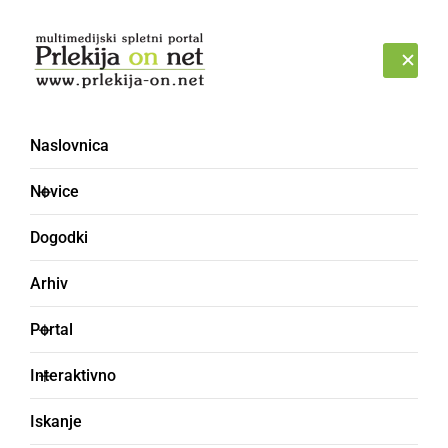
Prijava
SOBOTA, 8. AVGUST 2026
Naslovnica
Novice
Dogodki
Arhiv
GOSPODARSTVO
Portal
Razkriški župan novo
Interaktivno
leto pričakal na meji,
Iskanje
kjer so se opolnoči