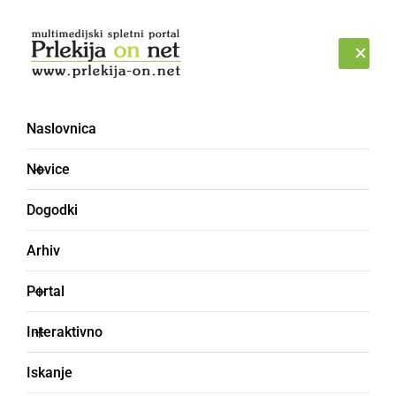
Prijava
NEDELJA, 9. AVGUST 2026
Naslovnica
mejni prehod
Novice
Dogodki
Arhiv
Portal
Interaktivno
Iskanje
DRUŽABNO