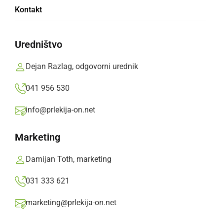
Kontakt
S spremembami odloka se zmanjšuje število
izjem za vstop v Slovenijo brez napotitve v
Uredništvo
karanteno na domu.
Dejan Razlag, odgovorni urednik
Prlekija-on.net,
četrtek, 8. julij 2021 ob 16:36
041 956 530
info@prlekija-on.net
»
Izberite
Prlekijo
kot svoj prednostni vir na Googlu
Marketing
Damijan Toth, marketing
031 333 621
marketing@prlekija-on.net