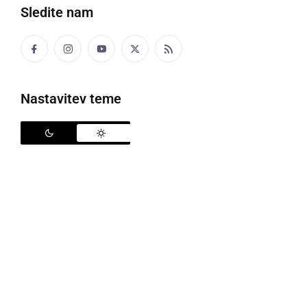
Sledite nam
Od soboto so bodo na mejnih prehodih spremembe
Nastavitev teme
Vlada je na današnji seji podaljšala ukrepe, ki že
veljajo, in spremenila odlok o določitvi pogojev
vstopa, ki bo veljalo od sobote pa do vključno srede,
14. 7. 2021. Pri vstopu v Slovenijo iz t. i.
zelenih
držav
sprememb ni.
Za osebe, ki v Slovenijo vstopajo iz držav na
oranžnem seznamu
pa je nekaj sprememb. V državo
bodo lahko brez napotitve v karanteno vstopali vsi, ki