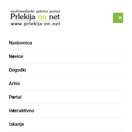
Prijava
PETEK, 7. AVGUST 2026
Naslovnica
Novice
Dogodki
Arhiv
SLOVENIJA
Portal
Od sobote ponovno
Interaktivno
spremembe pri vstopu v
Iskanje
državo