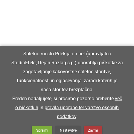
Prlekiji.
Vpisan je v razvid medijev, ki ga vodi Ministrstvo za kulturo
Republike Slovenije, pod zaporedno številko 1529.
Glavni in odgovorni urednik:
Spletno mesto Prlekija-on.net (upravljalec
Dejan Razlag
StudioEfekt, Dejan Razlag s.p.) uporablja piškotke za
info@prlekija-on.net
zagotavljanje kakovostne spletne storitve,
funkcionalnosti in oglaševanja, zaradi katerih je
naša storitev brezplačna.
Preden nadaljujete, si prosimo pozorno preberite
več
o piškotkih
in
pravila uporabe ter varstvo osebnih
© Prlekija-on.net | 2005 - 2026 | Vse pravice pridržane |
podatkov
.
info@prlekija-on.net
Splošni pogoji
•
Izjava o zasebnosti
•
Piškotki
Oglaševanje
Sprejmi
Nastavitve
Zavrni