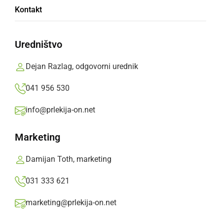
Od sobote ponovno spremembe pri vstopu v
Kontakt
državo
Uredništvo
četrtek, 8. julij 2021 ob 16:36
Dejan Razlag, odgovorni urednik
041 956 530
SLOVENIJA
info@prlekija-on.net
V soboto ukinitev kontrolnih točk na meji z
Madžarsko
Marketing
četrtek, 20. maj 2021 ob 08:54
Damijan Toth, marketing
031 333 621
marketing@prlekija-on.net
SLOVENIJA