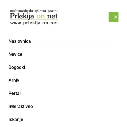
Prijava
PETEK, 7. AVGUST 2026
Naslovnica
rdeči seznam
Novice
Dogodki
Arhiv
Portal
Interaktivno
Iskanje
SLOVENIJA