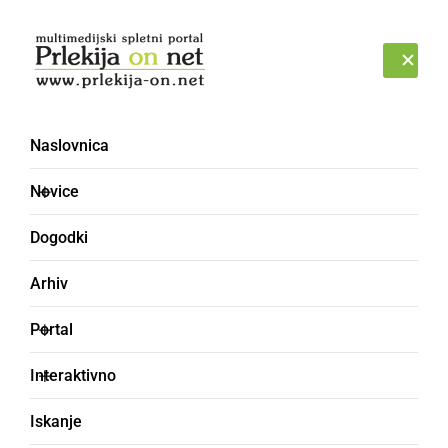
Prijava
ČETRTEK, 6. AVGUST 2026
Naslovnica
spremembe
Novice
Dogodki
Arhiv
Portal
Interaktivno
Iskanje
GOSPODARSTVO