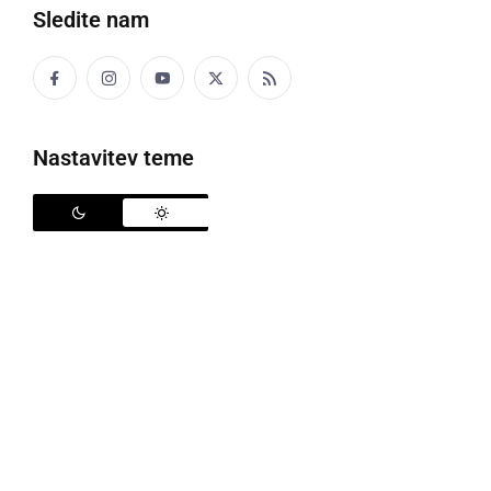
Sledite nam
petek, 12. december 2025 ob 16:04
Nastavitev teme
SLOVENIJA
Potrdili predlog Šutarjevega zakona, kaj
prinaša?
četrtek, 6. november 2025 ob 18:27
SLOVENIJA
Predstavili ukrepe: Večja pooblastila policiji,
kazni za povratnike, zmanjšanje socialnih