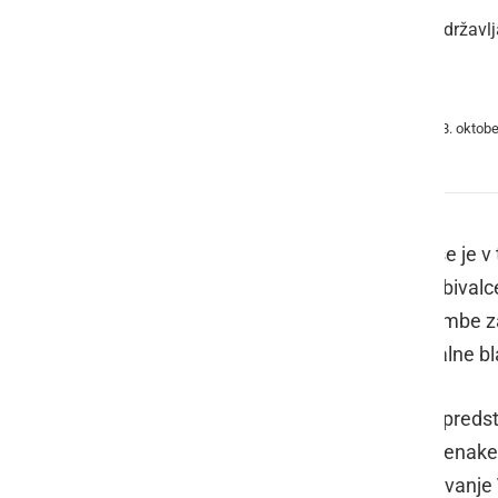
Na Glavnem trgu množica državljank in državljanov spre
namenjena reševanju...
Objavil/a
Mestna občina Novo mesto
dne
Torek, 28. oktob
Sejo so lahko na trgu spremljali v živo
Predsednik vlade
dr. Robert Golob
se je v
Novo mesto, kjer je navzočim in prebivalc
predstavil ključne ukrepe in spremembe z
krepitvi varnosti, pravosodja in socialne bla
Premiera so spremljali visoki vladni preds
za delo, družino, socialne zadeve in ena
Katič
, minister za vzgojo in izobraževanje