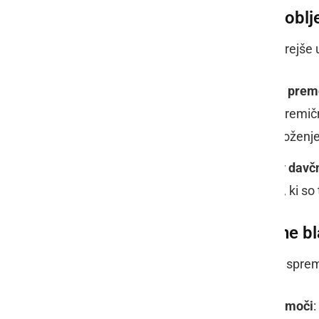
Zaplemba nezakonito pridoblje
Vlada predlaga poenostavitve za hitrejše
Preverjanje neskladnosti med prem
neskladnosti med vrednostjo premičn
neskladnosti bo mogoče premoženje 
Dostop do izvzetih dohodkov v davčni
omogočili dostop do dohodkov, ki so
Ukrepi na področju socialne bl
V socialnem sektorju so predvidene sprem
Omejitev finančne socialne pomoči