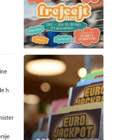
ine
de h
nister
a
nije