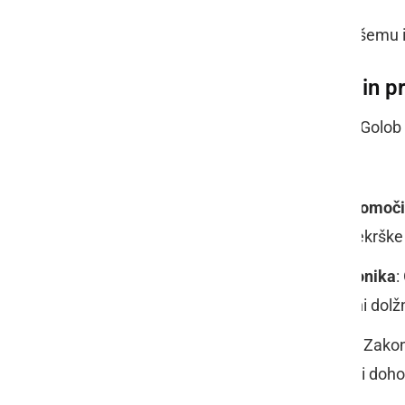
Ti ukrepi predstavljajo korak k hitrejšemu
Spremembe v pravosodju in pr
V delu, namenjenem pravosodju, je Golob i
ponavljajočih se kršiteljev:
Omejitev brezplačne pravne pomoči
ki ponavljajočo se zagrešijo prekrške
Sprememba Kazenskega zakonika
:
– pregone bodo vodili po uradni dolžn
Izterjava neplačanih kazni
: Po Zakon
podvrženi izterjavi tudi nekateri dohod