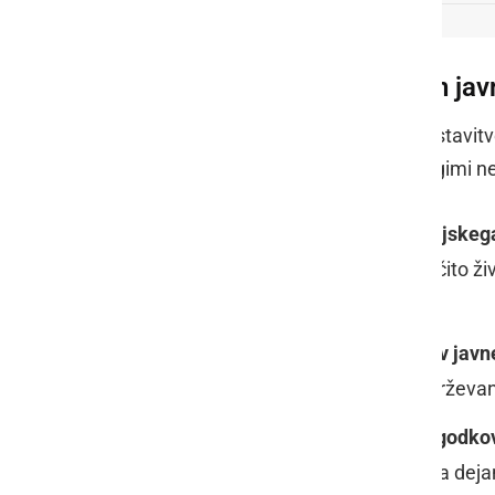
Ključni ukrepi za varnost in jav
Premier Golob je v prvem delu predstavitve
v primerih groženj z orožjem ali drugim
Učinkovitejša regulacija policijskeg
izvedla varnostni ukrep za zaščito živ
drugimi nevarnimi predmeti.
Takojšnja odstranitev motilcev jav
prepovedala njen vstop ali zadrževanj
Zaprtje prizorišč in preklic dogodko
zbiranja, če se dogajajo kazniva dejanj