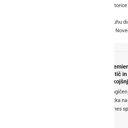
Barbara Kolenko Helbl
ter v.d. direktori
Seja, ki je potekala v simboličnem duhu di
neposreden stik z občani. Prebivalci Nove
Premier
Katič i
takojšnj
Tragičen 
petka na 
danes spr