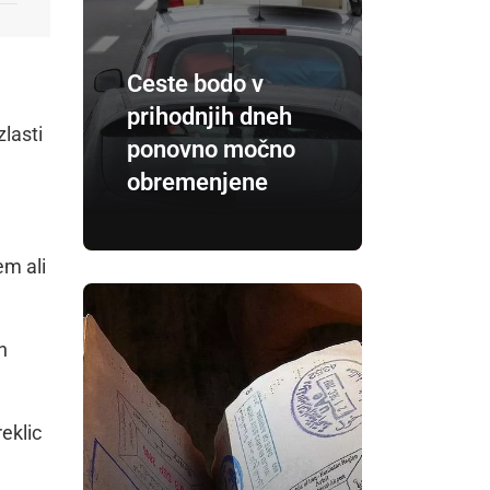
Ceste bodo v
prihodnjih dneh
zlasti
ponovno močno
obremenjene
em ali
n
reklic