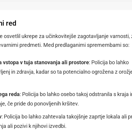
ni red
 osvetlil ukrepe za učinkovitejše zagotavljanje varnosti, 
i nevarnimi predmeti. Med predlaganimi spremembami so:
a vstopa v tuja stanovanja ali prostore
: Policija bo lahko
ljenj in zdravja, kadar so ta potencialno ogrožena z orožj
nega reda
: Policija bo lahko osebo takoj odstranila s kraja i
e, če pride do ponovljenih kršitev.
v
: Policija bo lahko zahtevala takojšnje zaprtje lokala ali p
a ali pozivi k njihovi izvedbi.