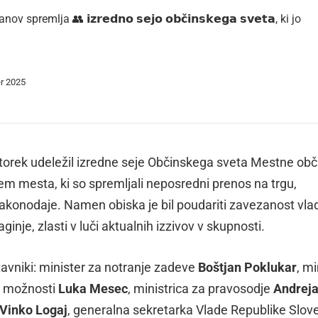
mlja 👥 𝗶𝘇𝗿𝗲𝗱𝗻𝗼 𝘀𝗲𝗷𝗼 𝗼𝗯𝗰̌𝗶𝗻𝘀𝗸𝗲𝗴𝗮 𝘀𝘃𝗲𝘁𝗮, ki jo
er 2025
 torek udeležil izredne seje Občinskega sveta Mestne obč
em mesta, ki so spremljali neposredni prenos na trgu,
akonodaje. Namen obiska je bil poudariti zavezanost vla
ginje, zlasti v luči aktualnih izzivov v skupnosti.
tavniki: minister za notranje zadeve
Boštjan Poklukar
, mi
ke možnosti
Luka Mesec
, ministrica za pravosodje
Andrej
Vinko Logaj
, generalna sekretarka Vlade Republike Slove