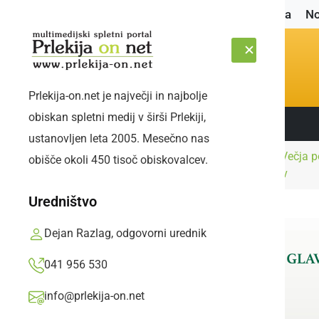
Naslovnica
No
Prlekija-on.net je največji in najbolje
obiskan spletni medij v širši Prlekiji,
Sledite nam:
PETEK, 7. AVGUST 2026
ustanovljen leta 2005. Mesečno nas
Predstavili ukrepe: Večja p
obišče okoli 450 tisoč obiskovalcev.
Naslovnica
Slovenija
socialnih transferjev
Uredništvo
Dejan Razlag, odgovorni urednik
041 956 530
info@prlekija-on.net