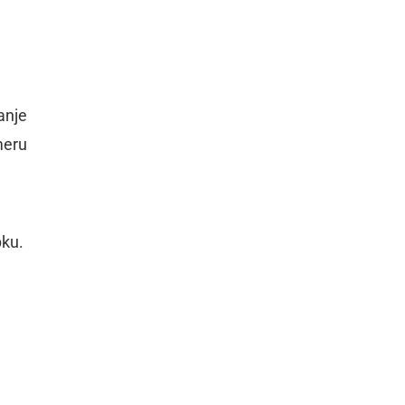
anje
meru
pku.