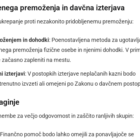
nega premoženja in davčna izterjava
 ukrepanje proti nezakonito pridobljenemu premoženju:
oženjem in dohodki
: Poenostavljena metoda za ugotavlj
ega premoženja fizične osebe in njenimi dohodki. V pri
začasno zapleniti na mestu.
 izterjavi
: V postopkih izterjave neplačanih kazni bodo
 trenutno izvzeti ali omejeni po Zakonu o davčnem posto
aginje
embe za večjo odgovornost in zaščito ranljivih skupin:
: Finančno pomoč bodo lahko omejili za ponavljajoče se