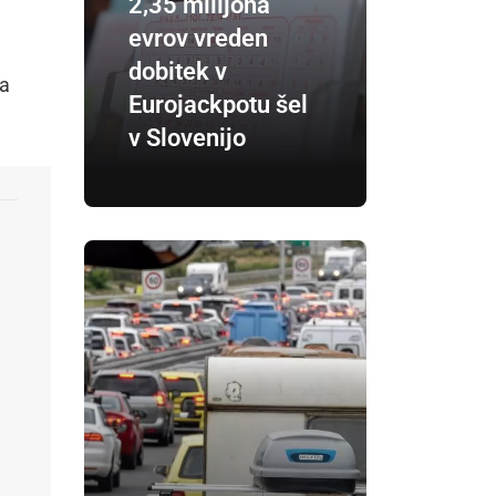
2,35 milijona
evrov vreden
dobitek v
za
Eurojackpotu šel
v Slovenijo