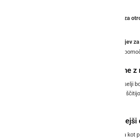
kršitelje.
Ponovna preverba postopkov za otro
oskrbo, kadar je otrok ogrožen.
Zmanjšanje socialnih transferjev za
zmanjšali nekatere transferje, pomoč
Posebna sredstva za občine z 
Občine z registriranimi romskimi naselji b
ukrepov pod njihovo pristojnostjo, ki ščitij
posebnih okoliščin.
Korak k varnejši in pravičnejši
Predstavitev ukrepov je bila sprejeta kot