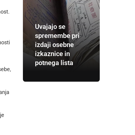
nost.
Uvajajo se
spremembe pri
nosti
izdaji osebne
izkaznice in
potnega lista
sebe,
anja
je