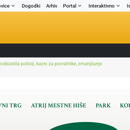
vice
Dogodki
Arhiv
Portal
Interaktivno
I
ooblastila policiji, kazni za povratnike, zmanjšanje