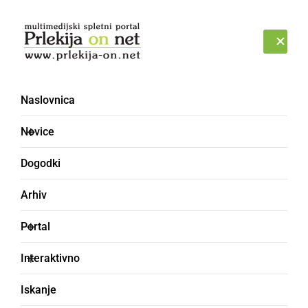
Prijava
PETEK, 7. AVGUST 2026
Naslovnica
Novice
Dogodki
Arhiv
ČRNA KRONIKA
Portal
Trije avstrijski kolesarji
Interaktivno
so se splazili pod
Iskanje
zapornico ter