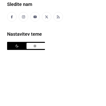
Sledite nam
Nastavitev teme
Policisti so kolesarje ustavili
Sinoči so policisti opazili, da so trije kolesarji,
državljani Avstrije, na območju PP Ormož iz Hrvaške
nedovoljeno vstopili v Slovenijo. To so storili tako, da
so se splazili pod zapornico na prehodnem mestu,
kjer ni mejnega prehoda, za to pa niso imeli