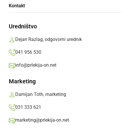
Bela snežna odeja je prekrila kup odpadnih
Kontakt
salonitnih plošč.
Prlekija-on.net,
nedelja, 17. januar 2021 ob 14:36
Uredništvo
Dejan Razlag, odgovorni urednik
»
Izberite
Prlekijo
kot svoj prednostni vir na Googlu
041 956 530
info@prlekija-on.net
Marketing
Damijan Toth, marketing
031 333 621
marketing@prlekija-on.net