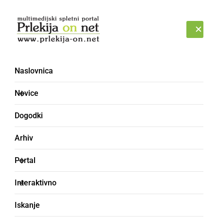
Prijava
ČETRTEK, 6. AVGUST 2026
Naslovnica
Novice
Dogodki
Arhiv
ČRNA KRONIKA
Portal
Nekdo je kup salonitnih
Interaktivno
plošč odložil kar v gozd
Iskanje