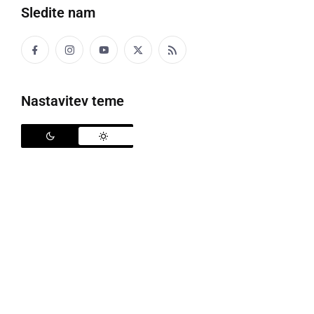
Sledite nam
Nastavitev teme
Preiskava poteka
Iz Šmarja pri Jelšah prihaja novica o novi družinski
tragediji na Slovenskem. Kot so sporočili s PU Celje,
je 61-letni moški ustrelil 57-letno partnerko. Ženska
je na kraju dogodka umrla, poškodbam pa je
podlegel tudi storilec, ki si je po dejanju sodil sam.
O družinski tragediji so bili obveščeni okrog 17.30.
Na kraj dogodka je prišlo več policijskih patrulj,