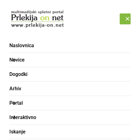
Prijava
ČETRTEK, 6. AVGUST 2026
Naslovnica
Novice
Dogodki
Arhiv
ČRNA KRONIKA
Portal
Še ena družinska
Interaktivno
tragedija: Ustrelil
Iskanje
partnerko, nato si je