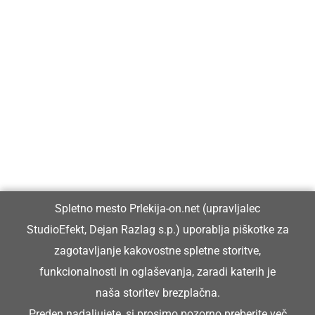
Prlekija-on.net je največji in najbolje obiskan spletni medij v
Prlekiji.
Vpisan je v razvid medijev, ki ga vodi Ministrstvo za kulturo
Republike Slovenije, pod zaporedno številko 1529.
Glavni in odgovorni urednik:
Spletno mesto Prlekija-on.net (upravljalec
Dejan Razlag
StudioEfekt, Dejan Razlag s.p.) uporablja piškotke za
info@prlekija-on.net
zagotavljanje kakovostne spletne storitve,
funkcionalnosti in oglaševanja, zaradi katerih je
naša storitev brezplačna.
Preden nadaljujete, si prosimo pozorno preberite
več