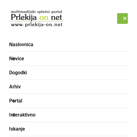
Prijava
PETEK, 7. AVGUST 2026
Naslovnica
preiskava
Novice
Dogodki
Arhiv
Portal
Interaktivno
Iskanje
ČRNA KRONIKA