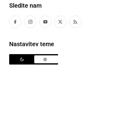
Sledite nam
Nastavitev teme
Policisti so obravnavali tatvino hlodovine hrasta iz gozda
V preteklih štiriindvajsetih urah, so policisti na
območju PU Murska Sobota obravnavali tri
prometne nesreče, ki so se končale le z materialno
škodo, pet kaznivih dejanj, kršitev javnega reda in
miru, požar, sedem primerov povoženja divjadi in dve
poškodbi vozil na parkirnih prostorih.
Na področju kriminalitete so obravnavali dve