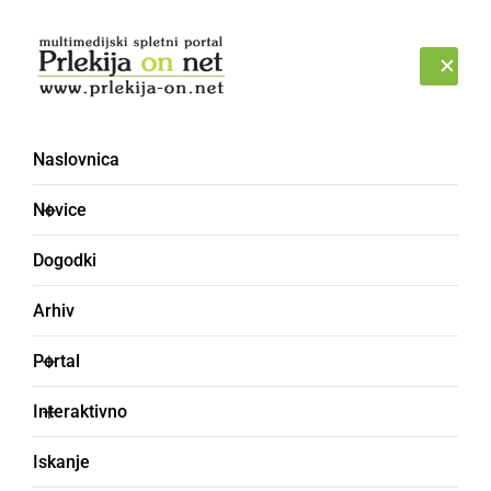
Prijava
PONEDELJEK, 10. AVGUST 2026
Naslovnica
Novice
Dogodki
Arhiv
ČRNA KRONIKA
Portal
Policisti ponovno
Interaktivno
obravnavali tatvino
Iskanje
hlodovine hrasta iz