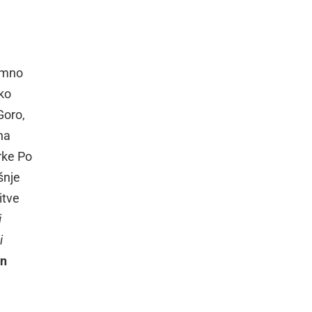
jemno
sko
Goro,
na
irke Po
šnje
itve
i
i
n