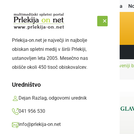
Naslovnica
No
Prlekija-on.net je največji in najbolje
obiskan spletni medij v širši Prlekiji,
Sledite nam:
ČETRTEK, 6. AVGUST 2026
ustanovljen leta 2005. Mesečno nas
Prva etapa dirke Po Sloveniji 
obišče okoli 450 tisoč obiskovalcev.
Naslovnica
Šport
do Rogaške Slatine
Uredništvo
Dejan Razlag, odgovorni urednik
041 956 530
info@prlekija-on.net