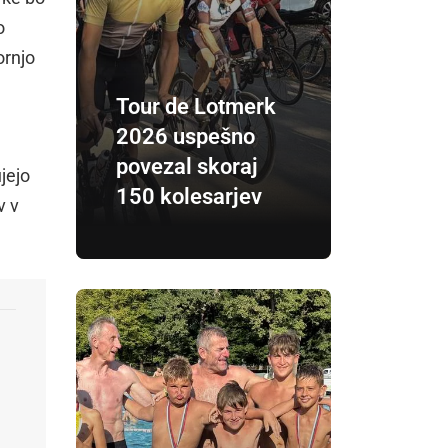
o
ornjo
Tour de Lotmerk
2026 uspešno
povezal skoraj
jejo
150 kolesarjev
v v