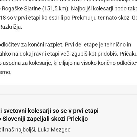
 Rogaške Slatine (151,5 km). Najboljši kolesarji bodo tak
018 so v prvi etapi kolesarili po Prekmurju ter nato skozi G
azkrižja.
ločitev za končni razplet. Prvi del etape je tehnično in
hko na dokaj ravni etapi več izgubiš kot pridobiš. Pričaku
o usodna za kolesarje, ki ciljajo na visoko končno odločite
erno.
i svetovni kolesarji so se v prvi etapi
 Sloveniji zapeljali skozi Prlekijo
 bil naš najboljši, Luka Mezgec