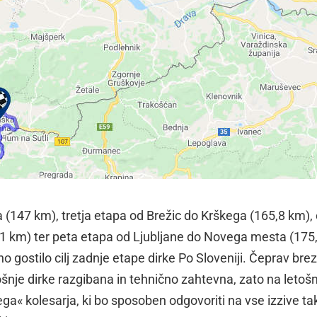
 (147 km), tretja etapa od Brežic do Krškega (165,8 km), 
1 km) ter peta etapa od Ljubljane do Novega mesta (175
no gostilo cilj zadnje etape dirke Po Sloveniji. Čeprav brez
ošnje dirke razgibana in tehnično zahtevna, zato na letošn
ga« kolesarja, ki bo sposoben odgovoriti na vse izzive ta