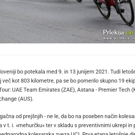
veniji bo potekala med 9. in 13 junijem 2021. Tudi letoš
ekaj več kot 803 kilometre, pa se bo pomerilo skupno 19 ekip
d Tour: UAE Team Emirates (ZAE), Astana - Premier Tech (
xchange (AUS).
gačna od prejšnjih - ne le, da bo na poseben način koles
v t. i. »mehurčku« ter v skladu s preventivnimi ukrepi in p
mednarodna kolesarska zveza UCI. Prva etapa letošnje di