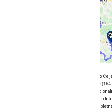
1. etapa dirke Po Sloveniji
Druga etapa bo potekala od Žalca do Celja
etapa od Ajdovščine do Nove Gorice (164,
km), ki bo tudi v letošnjem letu tradicional
velikih vzponov in kronometra je trasa let
dirki pričakujejo zmago najbolj »kompletne