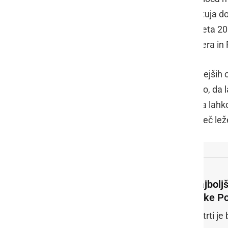
kolesarsko karavano popeljala od Ptuja do
letos spet kolesarili v naših koncih, leta 2
Radgono in Radence vse do Ljutomera in R
V prvi etapi ni pričakovati pomembnejših od
tekmovalno zahteven. Kolesarji vedo, da la
boj sprinterskih ekip, vendar je etapa lahk
primeru, da se bodo etape lotili preveč lež
Najboljš
dirke Po
Četrti je