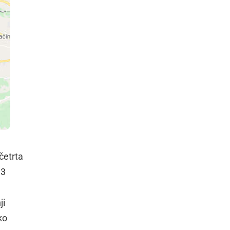
četrta
,3
ji
ko