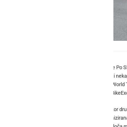
Dirka Po Sloveniji
Že 27. mednarodna kolesarska dirke Po Slo
dirka bo trajala pet dni, na trasi, dolgi n
tega štiri ekipe svetovne serije UCI Worl
Bahrain Victorious (BHR) ter Team BikeE
Letošnja »zelena pentlja« bo vsekakor dru
zaobjela Slovenijo, temveč bo organizirana 
kot jih za tekmovanja tega ranga določa 