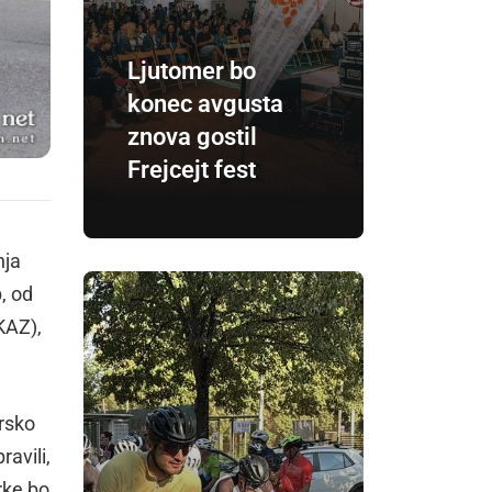
Ljutomer bo
konec avgusta
znova gostil
Frejcejt fest
nja
, od
KAZ),
arsko
ravili,
rke bo