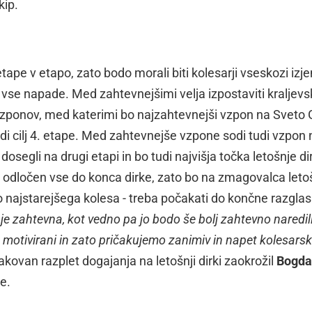
kip.
etape v etapo, zato bodo morali biti kolesarji vseskozi iz
na vse napade. Med zahtevnejšimi velja izpostaviti kraljev
h vzponov, med katerimi bo najzahtevnejši vzpon na Sveto 
di cilj 4. etape. Med zahtevnejše vzpone sodi tudi vzpon 
dosegli na drugi etapi in bo tudi najvišja točka letošnje d
o odločen vse do konca dirke, zato bo na zmagovalca leto
iko najstarejšega kolesa - treba počakati do končne razglas
 je zahtevna, kot vedno pa jo bodo še bolj zahtevno naredil
lo motivirani in zato pričakujemo zanimiv in napet kolesarsk
ičakovan razplet dogajanja na letošnji dirki zaokrožil
Bogda
ke.