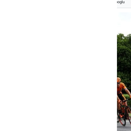
Izberite
Prlekijo
kot svoj prednostni vir na Googlu