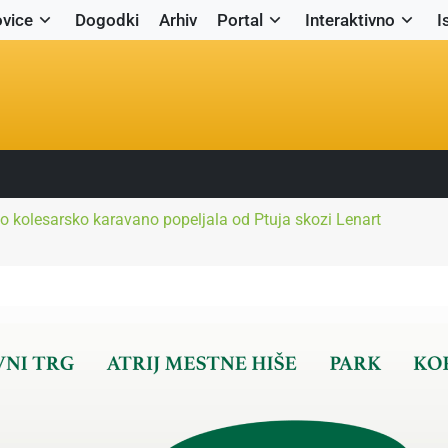
vice
Dogodki
Arhiv
Portal
Interaktivno
I
bo kolesarsko karavano popeljala od Ptuja skozi Lenart