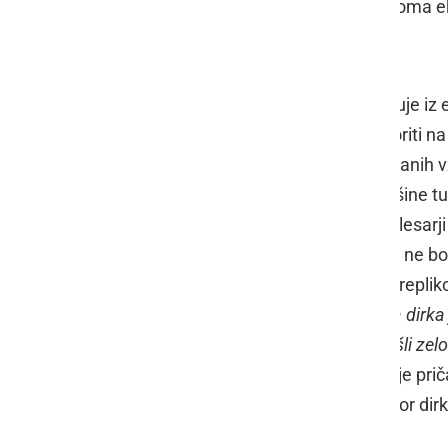
trase kot tudi ostalih kolesarjev oziroma e
Pričakujejo 126 kolesarjev
Težavnost dirke se tudi letos stopnjuje iz 
skoncentrirani in pripravljeni odgovoriti 
četrto etapo, ki ima kar 5 kategorizirani
kjer bo na 639 metrih nadmorske višine tu
Svetino (697 m n. m.), ki ga bodo kolesarji 
Sloveniji. Seveda pa »boj za zeleno« ne b
dirke, ki bo dvignil znameniti pokal - repl
13. junija v Novem mestu. »
Letošnja dirka
kolesarji, ki bodo na dirko gotovo prišli ze
obračun vse do zadnjih kilometrov
,« je pr
Fink
, dolgoletni organizacijski direktor dir