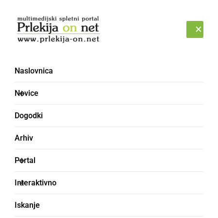
Prijava
PONEDELJEK, 10. AVGUST 2026
Naslovnica
Dirka po Sloveniji
Novice
Dogodki
Arhiv
Portal
Interaktivno
Iskanje
ŠPORT