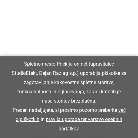
Prlekija-on.net je največji in najbolje obiskan spletni medij v
Prlekiji.
Vpisan je v razvid medijev, ki ga vodi Ministrstvo za kulturo
Republike Slovenije, pod zaporedno številko 1529.
Glavni in odgovorni urednik:
Spletno mesto Prlekija-on.net (upravljalec
Dejan Razlag
StudioEfekt, Dejan Razlag s.p.) uporablja piškotke za
info@prlekija-on.net
zagotavljanje kakovostne spletne storitve,
funkcionalnosti in oglaševanja, zaradi katerih je
naša storitev brezplačna.
Preden nadaljujete, si prosimo pozorno preberite
več
o piškotkih
in
pravila uporabe ter varstvo osebnih
© Prlekija-on.net | 2005 - 2026 | Vse pravice pridržane |
podatkov
.
info@prlekija-on.net