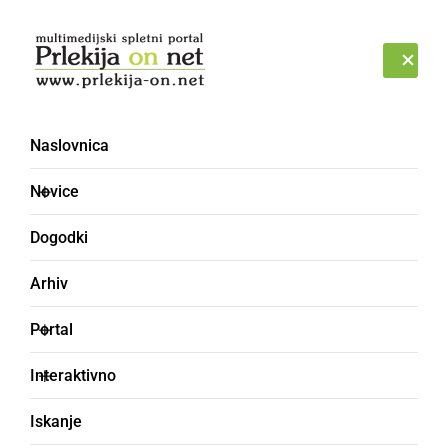
Prijava
PETEK, 7. AVGUST 2026
Naslovnica
Novice
Dogodki
Arhiv
ČRNA KRONIKA
Portal
Od nezakonito
Interaktivno
odloženega blata se
Iskanje
Komunalno podjetje Ptuj