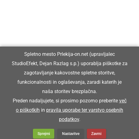
Vpisan je v razvid medijev, ki ga vodi Ministrstvo za kulturo
Republike Slovenije, pod zaporedno številko 1529.
Glavni in odgovorni urednik:
Spletno mesto Prlekija-on.net (upravljalec
Dejan Razlag
StudioEfekt, Dejan Razlag s.p.) uporablja piškotke za
info@prlekija-on.net
zagotavljanje kakovostne spletne storitve,
funkcionalnosti in oglaševanja, zaradi katerih je
naša storitev brezplačna.
Preden nadaljujete, si prosimo pozorno preberite
več
o piškotkih
in
pravila uporabe ter varstvo osebnih
© Prlekija-on.net | 2005 - 2026 | Vse pravice pridržane |
podatkov
.
info@prlekija-on.net
Splošni pogoji
•
Izjava o zasebnosti
•
Piškotki
Oglaševanje
Sprejmi
Nastavitve
Zavrni