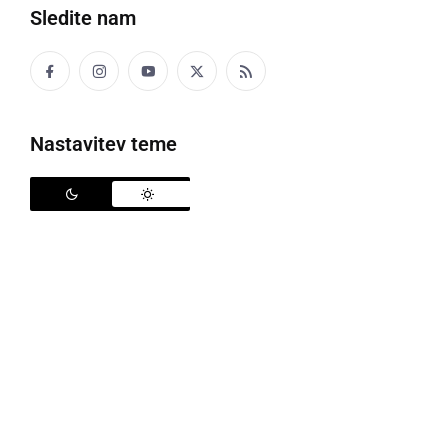
S klikom naložite video (lahko uporablja piškotke)
Sledite nam
Nastavitev teme
Izredna novinarska konferenca
V javnosti so se pojavile informacije, da blato, ki se je
pred tednom pojavilo v Pivoli in močno onesnažilo
okolje, izvira iz Komunalnega podjetja Ptuj oziroma
njihove čistilne naprave, kjer ga prevzema podjetje
CEP Celje. V petek dopoldan so tako na lokaciji
centralne čistilne naprave na Ptuju sklicali izredno