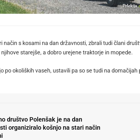
i način s kosami na dan državnosti, zbrali tudi člani druš
d njihove starejše, a dobro urejene traktorje in mopede.
o po okoliških vaseh, ustavili pa so se tudi na domačijah 
čno društvo Polenšak je na dan
ti organiziralo košnjo na stari način
i