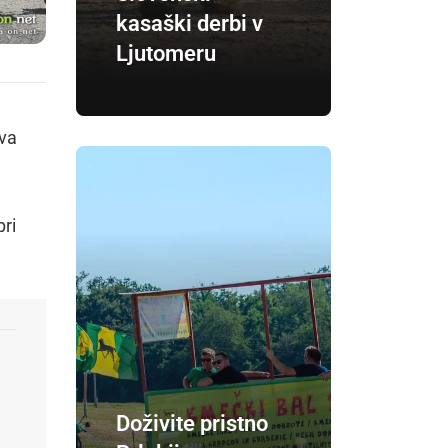
kasaški derbi v
Ljutomeru
tva
pri
Doživite pristno