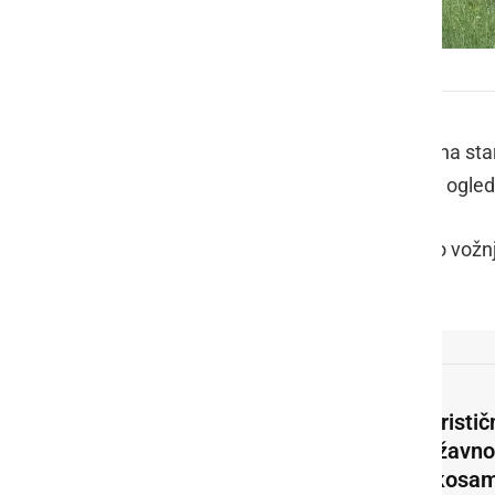
Krožna vožnja Oltaimer Polenšak
Letos so se na Polenšaku po košnji na star
Oltaimer Polenšak, ki so postavili na ogle
Po razstavi so se odpravili na krožno vožnj
članih društva.
Turisti
državnos
s kosam