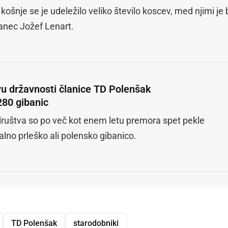
košnje se je udeležilo veliko število koscev, med njimi je b
lanec Jožef Lenart.
u državnosti članice TD Polenšak
280 gibanic
društva so po več kot enem letu premora spet pekle
alno prleško ali polensko gibanico.
TD Polenšak
starodobniki