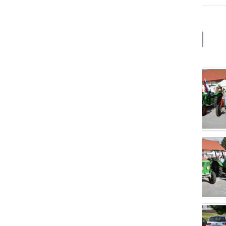
Deli
Facebook
X
Messenger
WhatsApp
Copy
PrintFrien
Email
Link