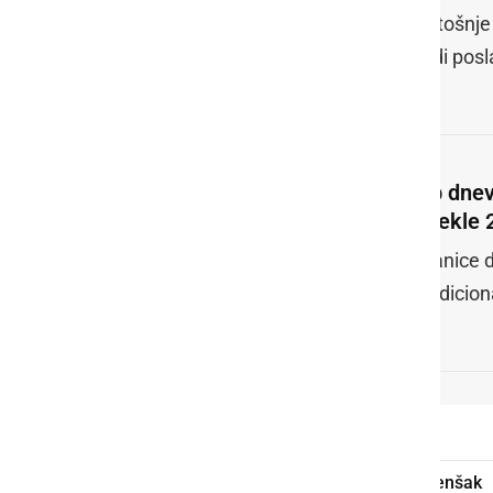
Letošnje 
tudi pos
Ob dnev
spekle 
Članice 
tradicion
panoramska vožnja
Oltaimer Polenšak