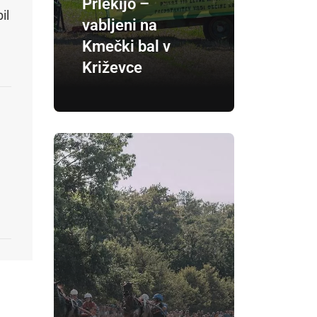
Prlekijo –
il
vabljeni na
Kmečki bal v
Križevce