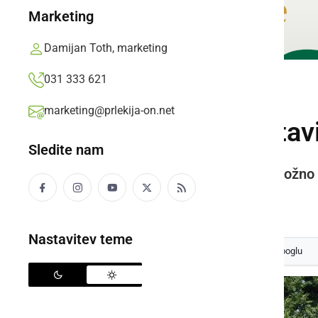
Marketing
Damijan Toth, marketing
031 333 621
DRUŽABNO
marketing@prlekija-on.net
Na ogled so postav
Sledite nam
Po razstavi so se odpravili na krožno 
Prlekija-on.net,
petek, 2. julij 2021 ob 15:07
Nastavitev teme
Izberite
Prlekijo
kot svoj prednostni vir na Googlu