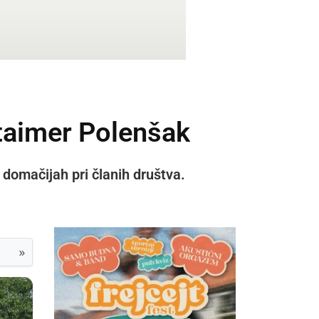
ltaimer Polenšak
a domačijah pri članih društva.
»