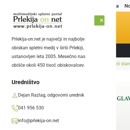
Naslovnica
No
Prlekija-on.net je največji in najbolje
obiskan spletni medij v širši Prlekiji,
Sledite nam:
SOBOTA, 8. AVGUST 2026
ustanovljen leta 2005. Mesečno nas
Naslovnica
Družabno
Na ogled so postavili sta
obišče okoli 450 tisoč obiskovalcev.
Uredništvo
Dejan Razlag, odgovorni urednik
041 956 530
info@prlekija-on.net