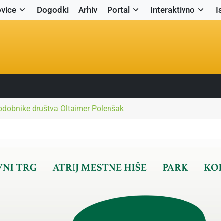
vice
Dogodki
Arhiv
Portal
Interaktivno
I
rodobnike društva Oltaimer Polenšak