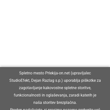
Prlekija-on.net je največji in najbolje obiskan spletni medij v
Prlekiji.
Vpisan je v razvid medijev, ki ga vodi Ministrstvo za kulturo
Republike Slovenije, pod zaporedno številko 1529.
Glavni in odgovorni urednik:
Spletno mesto Prlekija-on.net (upravljalec
Dejan Razlag
StudioEfekt, Dejan Razlag s.p.) uporablja piškotke za
info@prlekija-on.net
zagotavljanje kakovostne spletne storitve,
funkcionalnosti in oglaševanja, zaradi katerih je
naša storitev brezplačna.
Preden nadaljujete, si prosimo pozorno preberite
več