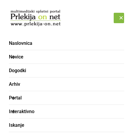
Prijava
PONEDELJEK, 10. AVGUST 2026
Naslovnica
Oltaimer Polenšak
Novice
Dogodki
Arhiv
Portal
Interaktivno
Iskanje
DRUŽABNO