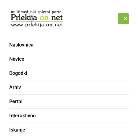
Prijava
ČETRTEK, 6. AVGUST 2026
Naslovnica
Novice
Dogodki
Arhiv
NARAVA
Portal
Padlo toliko toče, da so
Interaktivno
jo odstranjevali s
Iskanje
pluženjem