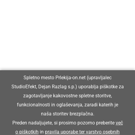
Prlekija-on.net je največji in najbolje obiskan spletni medij v
Prlekiji.
Vpisan je v razvid medijev, ki ga vodi Ministrstvo za kulturo
Republike Slovenije, pod zaporedno številko 1529.
Glavni in odgovorni urednik:
Spletno mesto Prlekija-on.net (upravljalec
Dejan Razlag
StudioEfekt, Dejan Razlag s.p.) uporablja piškotke za
info@prlekija-on.net
zagotavljanje kakovostne spletne storitve,
funkcionalnosti in oglaševanja, zaradi katerih je
naša storitev brezplačna.
Preden nadaljujete, si prosimo pozorno preberite
več
o piškotkih
in
pravila uporabe ter varstvo osebnih