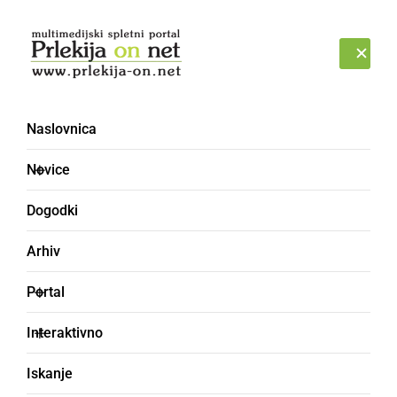
Prijava
SOBOTA, 8. AVGUST 2026
Naslovnica
Novice
Dogodki
Arhiv
KULTURA IN IZOBRAŽEVANJE
Portal
Vlada spremenila datum
Interaktivno
pričetka samotestiranja
Iskanje
v šolah, za kar bo