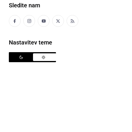
Sledite nam
Nastavitev teme
S samotestiranjem naj bi pričeli z 17. novembrom 2021
Vlada je na dopisni seji sprejela spremembe Odloka
o začasnih ukrepih za preprečevanje in obvladovanje
okužb z nalezljivo boleznijo COVID-19. Odlok o
spremembah in dopolnitvah Odloka o začasnih