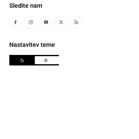
Sledite nam
Nastavitev teme
Avtocesta je bila zaprta, foto: Promet.si
Danes, ob 9.59 so bili policisti obveščeni o hudi
prometni nesreči, do katere je prišlo na avtocesti A1,
Maribor - Šentilj, med počivališčem Dobrenje in
Šentiljem.