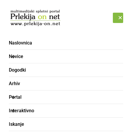
Prijava
NEDELJA, 9. AVGUST 2026
Naslovnica
Novice
Dogodki
Arhiv
ČRNA KRONIKA
Portal
Nesrečo povzročil 78-
Interaktivno
letni voznik z območja
Iskanje
Murske Sobote, ki je po