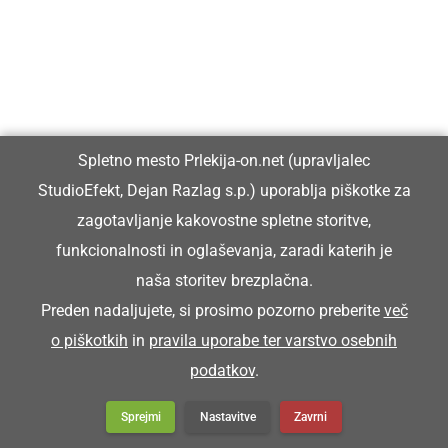
Spletno mesto Prlekija-on.net (upravljalec
StudioEfekt, Dejan Razlag s.p.) uporablja piškotke za
zagotavljanje kakovostne spletne storitve,
funkcionalnosti in oglaševanja, zaradi katerih je
naša storitev brezplačna.
Preden nadaljujete, si prosimo pozorno preberite
več
o piškotkih
in
pravila uporabe ter varstvo osebnih
podatkov
.
Sprejmi
Nastavitve
Zavrni