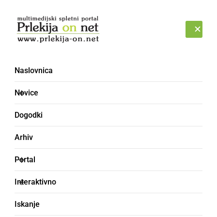
Prijava
ČETRTEK, 6. AVGUST 2026
Naslovnica
Novice
Dogodki
Arhiv
DRUŽABNO
Portal
Na Jeruzalemu že
Interaktivno
klopoče klopotec
Iskanje