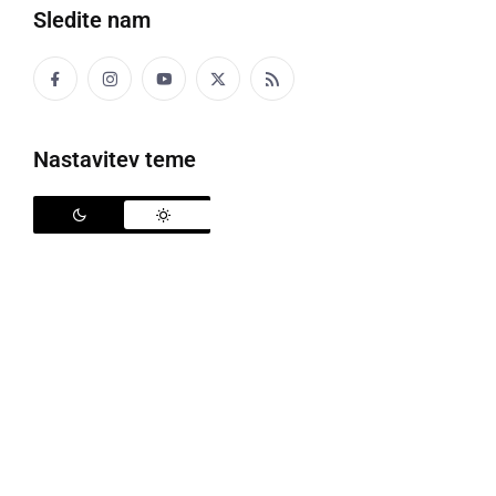
Sledite nam
Nastavitev teme
Postavljanje klopotca na Jeruzalemu
Prve grozdne jagode se že mehčajo in privabljajo
sladokusce. Viri pravijo, da je zato že primeren čas
za postavljanje klopotca. To bi se naj zgodilo med
25. julijem in 15. avgustom, v skrajnem primeru
najkasneje do 8. septembra (Mala maša). In ker je
rojstni kraj klopotca Prlekija, se je Društvo
vinogradnikov in prijateljev vina odločilo, da letos
postavijo klopotec na Jeruzalemu, 31. julija, v času