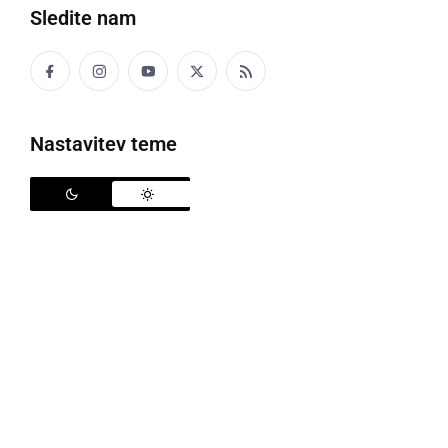
Sledite nam
Nastavitev teme
60 let sejma AGRA
Mednarodni kmetijsko-živilski sejem AGRA bo od 20.
do 25. avgusta v Gornji Radgoni praznoval svoj 60.
jubilej s številnimi razstavljavci in obiskovalci v sijaju
najboljših sejemskih let. Navduševal bo z vrhunsko
mehanizacijo, opremo in sredstvi za kmetijstvo,
gozdarstvo, vinarstvo in živilstvo. S strokovnimi