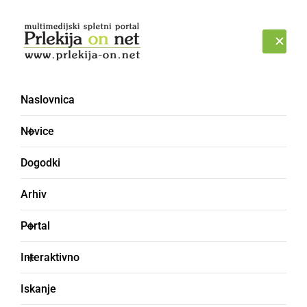
Prijava
ČETRTEK, 6. AVGUST 2026
Naslovnica
Novice
Dogodki
Arhiv
GOSPODARSTVO
Portal
Na 60. sejmu AGRA se
Interaktivno
bo predstavilo kar 1750
Iskanje
razstavljavcev iz 31