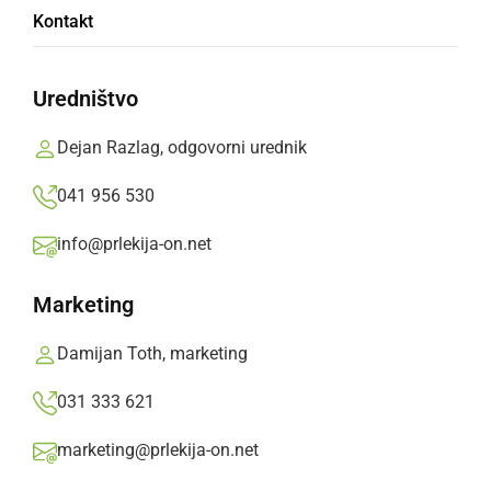
Kontakt
držav
Uredništvo
Mednarodni kmetijsko-živilski sejem AGRA bo
od 20. do 25. avgusta v Gornji Radgoni
Dejan Razlag, odgovorni urednik
praznoval svoj 60. jubilej s številnimi
041 956 530
razstavljavci in obiskovalci v sijaju najboljših
sejemskih let.
info@prlekija-on.net
Prlekija-on.net,
nedelja, 14. avgust 2022 ob 10:01
Marketing
Damijan Toth, marketing
»
Izberite
Prlekijo
kot svoj prednostni vir na Googlu
031 333 621
marketing@prlekija-on.net