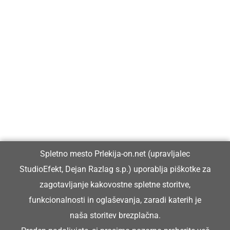
Prlekija-on.net je največji in najbolje obiskan spletni medij v
Prlekiji.
Vpisan je v razvid medijev, ki ga vodi Ministrstvo za kulturo
Republike Slovenije, pod zaporedno številko 1529.
Glavni in odgovorni urednik:
Spletno mesto Prlekija-on.net (upravljalec
Dejan Razlag
StudioEfekt, Dejan Razlag s.p.) uporablja piškotke za
info@prlekija-on.net
zagotavljanje kakovostne spletne storitve,
funkcionalnosti in oglaševanja, zaradi katerih je
naša storitev brezplačna.