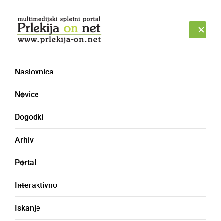
Prijava
PONEDELJEK, 10. AVGUST 2026
Naslovnica
Novice
Dogodki
Arhiv
KULTURA IN IZOBRAŽEVANJE
Portal
Mia se je rodila z zelo
Interaktivno
redko boleznijo. Pri
Iskanje
nadaljnjem zdravljenju