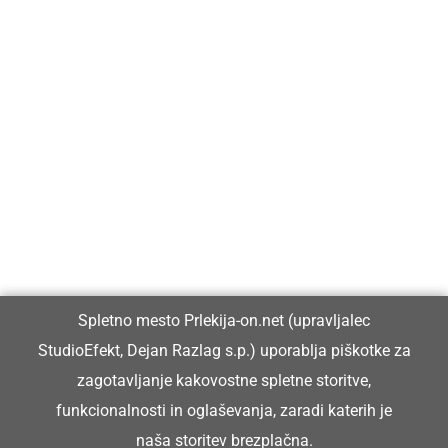
Prlekija-on.net je največji in najbolje obiskan spletni medij v
Prlekiji.
Vpisan je v razvid medijev, ki ga vodi Ministrstvo za kulturo
Republike Slovenije, pod zaporedno številko 1529.
Glavni in odgovorni urednik:
Spletno mesto Prlekija-on.net (upravljalec
Dejan Razlag
StudioEfekt, Dejan Razlag s.p.) uporablja piškotke za
info@prlekija-on.net
zagotavljanje kakovostne spletne storitve,
funkcionalnosti in oglaševanja, zaradi katerih je
naša storitev brezplačna.