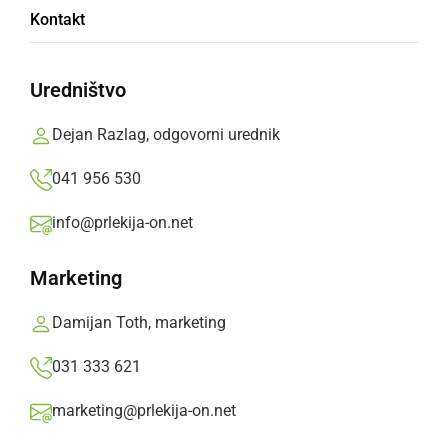
Kontakt
potrebuje našo pomoč.
Uredništvo
Mia se od rojstva zdravi v UKC Ljubljana, kjer
ima na vsakih štirinajst dni tudi preglede. Vso
Dejan Razlag, odgovorni urednik
nadaljnje zdravljenje pa je lahko izključno v
041 956 530
Bruslju, saj takšnega zdravljenja pri nas ne
poznamo.
info@prlekija-on.net
Prlekija-on.net,
četrtek, 22. september 2022 ob 08:12
Marketing
Damijan Toth, marketing
»
Izberite
Prlekijo
kot svoj prednostni vir na Googlu
031 333 621
marketing@prlekija-on.net