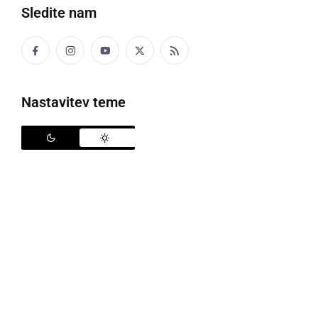
Sledite nam
Nastavitev teme
13-mesečna Mia pri zdravljenju potrebuje našo pomoč
V občini Sveti Tomaž živi 13-mesečna deklica
Mia
,
drugorojenka
družine Plejnšek
. Rodila se je z zelo
redko boleznijo imenovano limfangion, kar pomeni
izrastek, ki ga ima na levi strani trupa. Na levi roki
ima tudi skupaj zraščena prsta, ki ju bo čez par let
potrebno operirati, prav tako ima krajšo rokico.