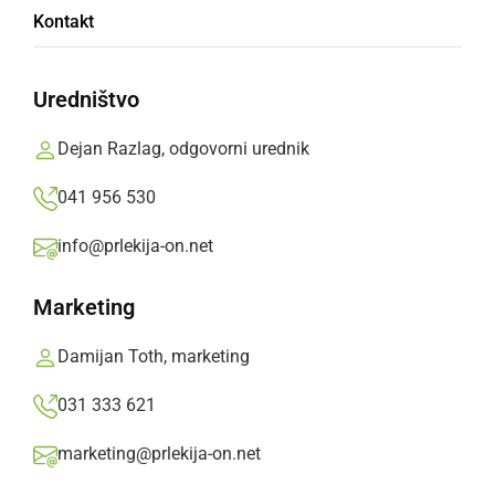
Kontakt
Na petkovem dvoboju se pričakuje veliko
število ljubiteljev dvoranskega nogometa.
Uredništvo
Prlekija-on.net,
četrtek, 29. september 2022 ob 08:07
Dejan Razlag, odgovorni urednik
041 956 530
»
Izberite
Prlekijo
kot svoj prednostni vir na Googlu
info@prlekija-on.net
Marketing
Damijan Toth, marketing
031 333 621
marketing@prlekija-on.net