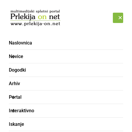
Prijava
SOBOTA, 8. AVGUST 2026
Naslovnica
Novice
Dogodki
Arhiv
ŠPORT
Portal
Vodilni Ljutomerčani
Interaktivno
pričakujejo »evropski«
Iskanje
Dobovec