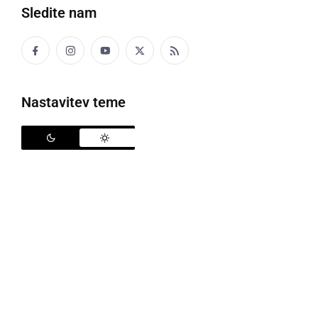
Sledite nam
Meteorplast ŠIC bar
Nastavitev teme
Pred reprezentančnim premorom - slovenska
izbrana vrsta se bo v kvalifikacijah za svetovno
prvenstvo 8. oktobra pomerila s Kazahstanom v
gosteh - ekipe v 1. slovenski futsal ligi ta petek, 30.
septembra 2022, čakajo tekme 4. kroga. V središču
pozornosti slovenskih ljubiteljev futsala bo dvoboj
vodilnega
Meteorplasta ŠIC bara
, ki je po treh
odigranih krogih še edini s stoodstotnim izkupičkom
(9 točk), in drugouvrščenega
Dobovca
(7 točk),
večkratnega slovenskega prvaka in udeleženca