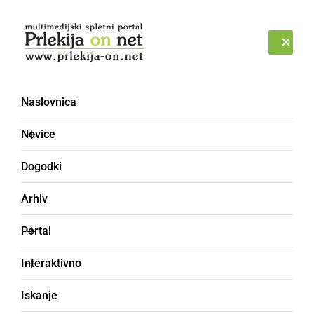
Prijava
PETEK, 7. AVGUST 2026
Naslovnica
Dobovec
Novice
Dogodki
Arhiv
Portal
Interaktivno
Iskanje
ŠPORT