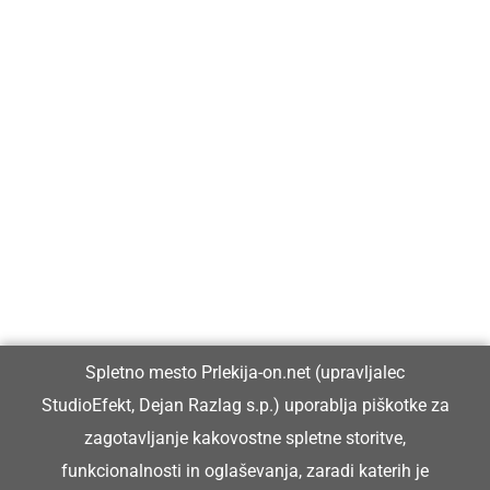
Prlekija-on.net je največji in najbolje obiskan spletni medij v
Prlekiji.
Vpisan je v razvid medijev, ki ga vodi Ministrstvo za kulturo
Republike Slovenije, pod zaporedno številko 1529.
Glavni in odgovorni urednik:
Spletno mesto Prlekija-on.net (upravljalec
Dejan Razlag
StudioEfekt, Dejan Razlag s.p.) uporablja piškotke za
info@prlekija-on.net
zagotavljanje kakovostne spletne storitve,
funkcionalnosti in oglaševanja, zaradi katerih je