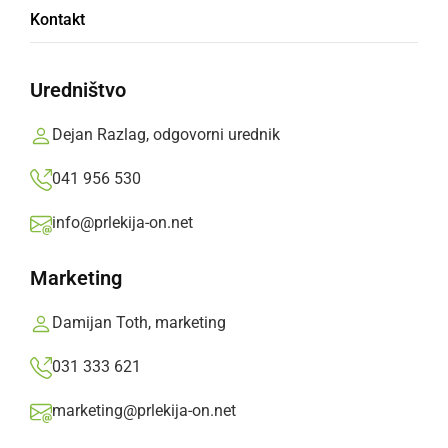
Meteorplast ŠIC bar prvič premagal
Kontakt
večkratnega prvaka
Uredništvo
sreda, 28. februar 2024 ob 07:31
Dejan Razlag, odgovorni urednik
041 956 530
ŠPORT
info@prlekija-on.net
Državni prvak ponovno boljši od Prlekov
Marketing
sobota, 6. januar 2024 ob 10:28
Damijan Toth, marketing
031 333 621
ŠPORT
marketing@prlekija-on.net
V Ljutomer prihaja prvak Dobovec