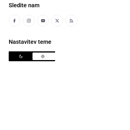
Sledite nam
četrtek, 4. januar 2024 ob 07:53
Nastavitev teme
ŠPORT
Meteorplast ŠIC bar brez možnosti proti
prvaku
sobota, 4. november 2023 ob 09:05
ŠPORT
Meteorplast ŠIC bar gostuje v Rogaški
Slatini pri prvaku