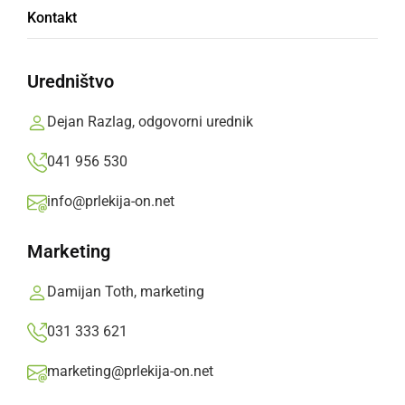
Kontakt
Odpravili so se na izlet v sosednjo Avstrijo, kjer
so si ogledali nekatere znamenitosti na
Uredništvo
avstrijskem Štajerskem.
Dejan Razlag, odgovorni urednik
Prlekija-on.net,
ponedeljek, 10. oktober 2022 ob 18:20
041 956 530
info@prlekija-on.net
»
Izberite
Prlekijo
kot svoj prednostni vir na Googlu
Marketing
Damijan Toth, marketing
031 333 621
marketing@prlekija-on.net