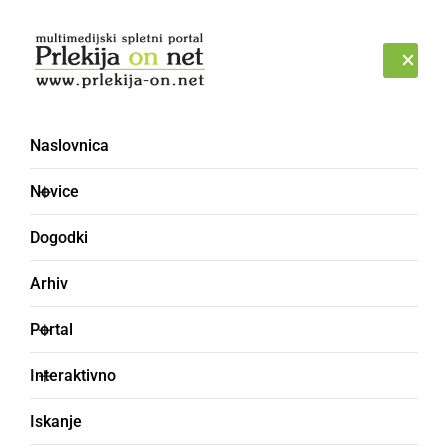
Prijava
ČETRTEK, 6. AVGUST 2026
Naslovnica
Novice
Dogodki
Arhiv
DRUŽABNO
Portal
Člani in članice LD
Interaktivno
Ljutomer so obiskali
Iskanje
avstrijsko Štajersko