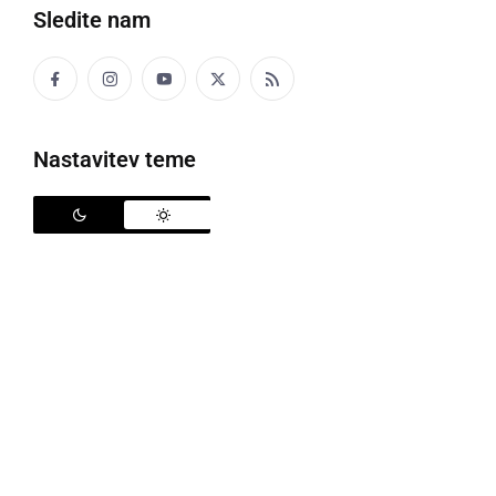
Sledite nam
Izlet LD Ljutomer
Nastavitev teme
V soboto, 8. oktobra, so se člani in članice Lovske
družine Ljutomer odpravili na enodnevni izlet v
Avstrijo. Zjutraj so se zbrali na avtobusni postaji
Ljutomer ter se odpeljali v smeri Avstrije. Mejo so
prestopili v Gornji Radgoni in nadaljevali pot proti
Lipnici in naprej do kraja Stainz, kjer so obiskali lepo
urejen lovski in kmetijski muzej.
Pot so nadaljevali po znani vinski cesti do znamenite