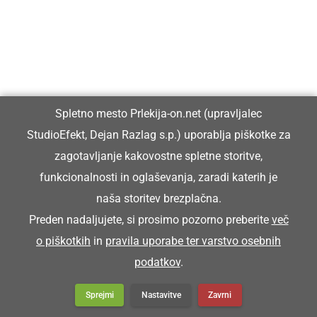
Spletno mesto Prlekija-on.net (upravljalec
StudioEfekt, Dejan Razlag s.p.) uporablja piškotke za
zagotavljanje kakovostne spletne storitve,
funkcionalnosti in oglaševanja, zaradi katerih je
naša storitev brezplačna.
Preden nadaljujete, si prosimo pozorno preberite
več
o piškotkih
in
pravila uporabe ter varstvo osebnih
podatkov
.
Sprejmi
Nastavitve
Zavrni