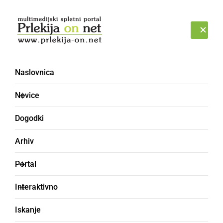
Prijava
SOBOTA, 8. AVGUST 2026
Naslovnica
izlet
Novice
Dogodki
Arhiv
Portal
Interaktivno
Iskanje
KULTURA IN IZOBRAŽEVANJE