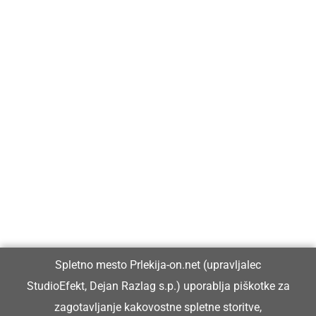
Prlekija-on.net je največji in najbolje obiskan spletni medij v
Prlekiji.
Vpisan je v razvid medijev, ki ga vodi Ministrstvo za kulturo
Republike Slovenije, pod zaporedno številko 1529.
Glavni in odgovorni urednik:
Spletno mesto Prlekija-on.net (upravljalec
Dejan Razlag
StudioEfekt, Dejan Razlag s.p.) uporablja piškotke za
info@prlekija-on.net
zagotavljanje kakovostne spletne storitve,