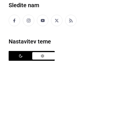
Sledite nam
Nastavitev teme
Citroëni v SVZ Hrastovec
Že petič zapored so se članice in člani
Citroën kluba
Slovenije
(sekcije Prlekija in Maribor) odločili
popestriti siv vsakdan stanovalcem SVZ Hrastovec,
s svojimi pisanimi Spački, Dijanami in Amijem.
Citroën klub Slovenije združuje voznike in ljubitelje
citroënovih legendarnih vozil. Širom Slovenije imajo
skoraj 600 članic in članov, sedež kluba je v