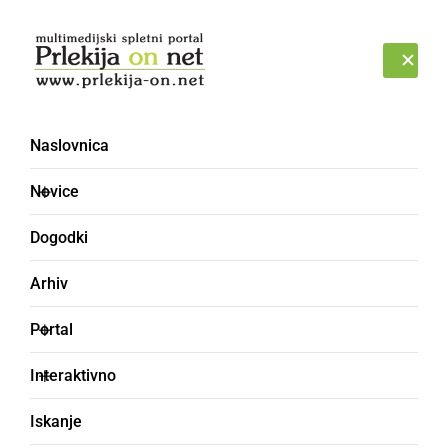
Prijava
PONEDELJEK, 10. AVGUST 2026
Naslovnica
Novice
Dogodki
Arhiv
DRUŽABNO
Portal
Obisk članic in članov
Interaktivno
Citroën kluba Slovenije v
Iskanje
Socialno varstvenem