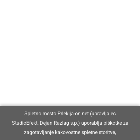
Prlekija-on.net je največji in najbolje obiskan spletni medij v
Prlekiji.
Vpisan je v razvid medijev, ki ga vodi Ministrstvo za kulturo
Republike Slovenije, pod zaporedno številko 1529.
Glavni in odgovorni urednik:
Spletno mesto Prlekija-on.net (upravljalec
Dejan Razlag
StudioEfekt, Dejan Razlag s.p.) uporablja piškotke za
info@prlekija-on.net
zagotavljanje kakovostne spletne storitve,