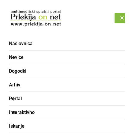
Prijava
SOBOTA, 8. AVGUST 2026
Naslovnica
vožnja
Novice
Dogodki
Arhiv
Portal
Interaktivno
Iskanje
DRUŽABNO