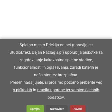
Prlekiji.
Vpisan je v razvid medijev, ki ga vodi Ministrstvo za kulturo
Republike Slovenije, pod zaporedno številko 1529.
Glavni in odgovorni urednik:
Spletno mesto Prlekija-on.net (upravljalec
Dejan Razlag
StudioEfekt, Dejan Razlag s.p.) uporablja piškotke za
info@prlekija-on.net
zagotavljanje kakovostne spletne storitve,
funkcionalnosti in oglaševanja, zaradi katerih je
naša storitev brezplačna.
Preden nadaljujete, si prosimo pozorno preberite
več
o piškotkih
in
pravila uporabe ter varstvo osebnih
© Prlekija-on.net | 2005 - 2026 | Vse pravice pridržane |
podatkov
.
info@prlekija-on.net
Splošni pogoji
•
Izjava o zasebnosti
•
Piškotki
Oglaševanje
Sprejmi
Nastavitve
Zavrni