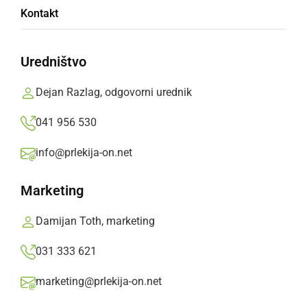
Srečali so se ljubitelji starodobne tehnike iz
Kontakt
različnih društev
Uredništvo
ponedeljek, 27. julij 2026 ob 15:45
Dejan Razlag, odgovorni urednik
041 956 530
ČRNA KRONIKA
info@prlekija-on.net
Obravnavali sedem prometnih nesreč, štiri
osebe so se poškodovale
Marketing
petek, 24. julij 2026 ob 06:46
Damijan Toth, marketing
031 333 621
marketing@prlekija-on.net
DRUŽABNO