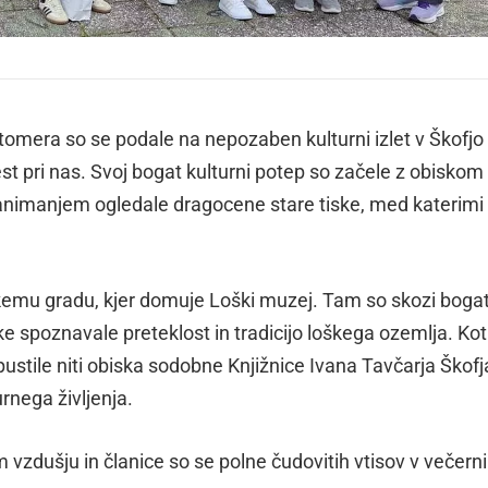
utomera so se podale na nepozaben kulturni izlet v Škofjo
t pri nas. Svoj bogat kulturni potep so začele z obiskom
z zanimanjem ogledale dragocene stare tiske, med katerimi
emu gradu, kjer domuje Loški muzej. Tam so skozi boga
e spoznavale preteklost in tradicijo loškega ozemlja. Kot
pustile niti obiska sodobne Knjižnice Ivana Tavčarja Škofj
urnega življenja.
vzdušju in članice so se polne čudovitih vtisov v večern