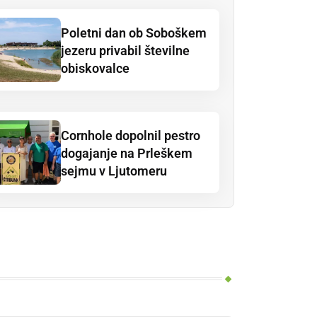
Poletni dan ob Soboškem
jezeru privabil številne
obiskovalce
Cornhole dopolnil pestro
dogajanje na Prleškem
sejmu v Ljutomeru