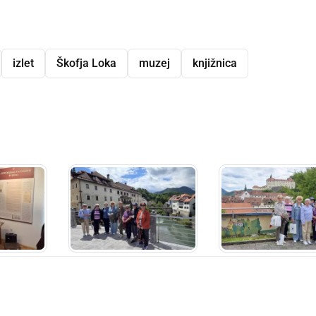
izlet
Škofja Loka
muzej
knjižnica
dly