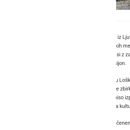
Članice bralnega kluba v Škofji Loki
Članice
bralnega kluba Cilka Jakelj
iz Lj
eno najlepše ohranjenih srednjeveških mes
slovite Kapucinske knjižnice, kjer so si 
izstopa neprecenljivi Škofjeloški pasijon.
Pot so nadaljevale proti mogočnemu Lošk
arheološke, etnološke in umetnostne zbirk
prave ljubiteljice pisane besede pa niso iz
Loka, ki utripa kot središče lokalnega kult
Prekrasen dan je minil ob zelo sproščenem 