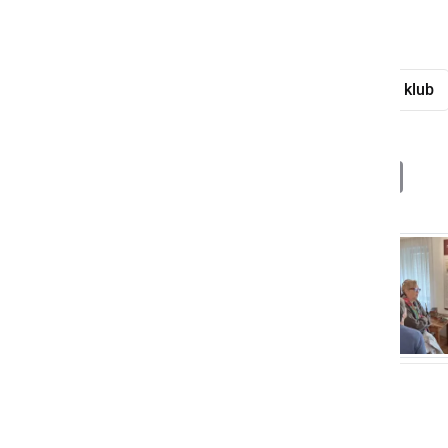
urah vrnile domov z vlakom.
Splošna knjižnica Ljutomer
bralni klub
Deli
Facebook
X
Messenger
WhatsApp
Copy
PrintFrien
Email
Link