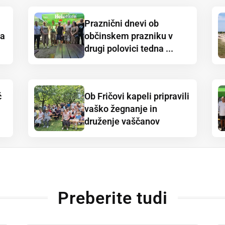
Praznični dnevi ob
ja
občinskem prazniku v
drugi polovici tedna ...
č
Ob Fričovi kapeli pripravili
vaško žegnanje in
druženje vaščanov
Preberite tudi