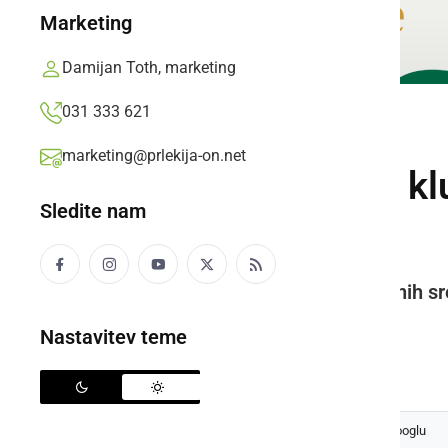
Marketing
Damijan Toth, marketing
031 333 621
DRUŽABNO
marketing@prlekija-on.net
Članice bralnega kl
Sledite nam
Škofjo Loko
V enem izmed najlepše ohranjenih sre
Ivana Tavčarja Škofja Loka...
Nastavitev teme
Prlekija-on.net,
torek, 26. maj 2026 ob 10:30
Izberite
Prlekijo
kot svoj prednostni vir na Googlu