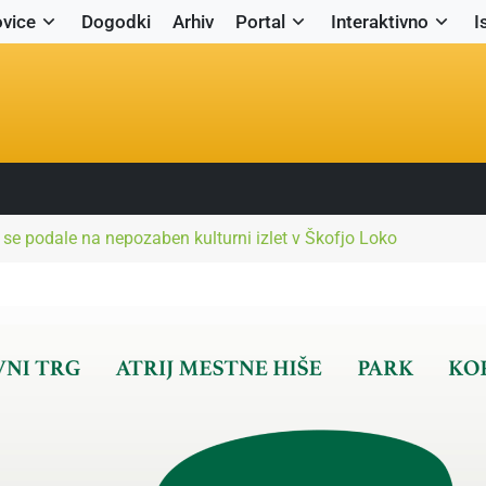
vice
Dogodki
Arhiv
Portal
Interaktivno
I
 se podale na nepozaben kulturni izlet v Škofjo Loko