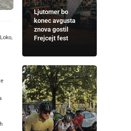
Ljutomer bo
konec avgusta
znova gostil
 Loko,
Frejcejt fest
te
a
ih