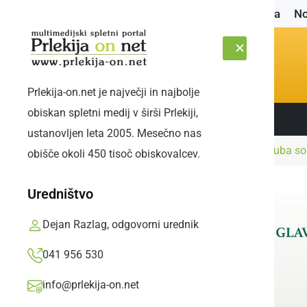
Naslovnica
No
Prlekija-on.net je največji in najbolje
obiskan spletni medij v širši Prlekiji,
Sledite nam:
ČETRTEK, 6. AVGUST 2026
ustanovljen leta 2005. Mesečno nas
Naslovnica
Družabno
Članice bralnega kluba so
obišče okoli 450 tisoč obiskovalcev.
Uredništvo
Dejan Razlag, odgovorni urednik
041 956 530
info@prlekija-on.net