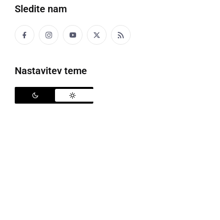
Sledite nam
Nastavitev teme
GOSPODARSTVO
Eko stil v vaši spalnici – odeje in vzglavniki
iz naravnih materialov so trend prihodnosti!
petek, 14. april 2023 ob 08:09
Popularne rubrike novic
Družabno