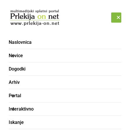
Prijava
PONEDELJEK, 10. AVGUST 2026
Naslovnica
Škofja Loka
Novice
Dogodki
Arhiv
Portal
Interaktivno
Iskanje