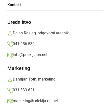
Kontakt
Uredništvo
Dejan Razlag, odgovorni urednik
DRUŽABNO
Članice bralnega kluba so se podale na
041 956 530
nepozaben kulturni izlet v Škofjo Loko
info@prlekija-on.net
torek, 26. maj 2026 ob 10:30
Marketing
Damijan Toth, marketing
031 333 621
marketing@prlekija-on.net